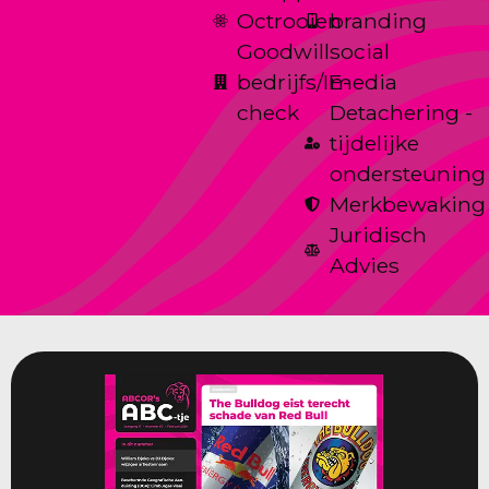
Octrooien
branding
Goodwill
social
bedrijfs/IE-
media
check
Detachering -
tijdelijke
ondersteuning
Merkbewaking
Juridisch
Advies