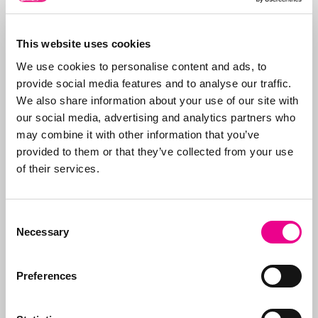
wij ook de portefeuilles
voor onze klanten. Wij
zorgen ervoor dat
This website uses cookies
merken op tijd worden
We use cookies to personalise content and ads, to
vernieuwd, dat de
provide social media features and to analyse our traffic.
juiste organisaties
We also share information about your use of our site with
worden betaald (gezien
our social media, advertising and analytics partners who
de vele frauduleuze
may combine it with other information that you’ve
bedrijven) en
provided to them or that they’ve collected from your use
ondersteunen wij onze
of their services.
klanten bij kwesties.
Daarnaast zijn we
sparringpartner van
Consent
onze klanten bij
Necessary
Selection
nieuwe producten en
hoe nieuwe ideeën
Preferences
vorm te geven en te
claimen.