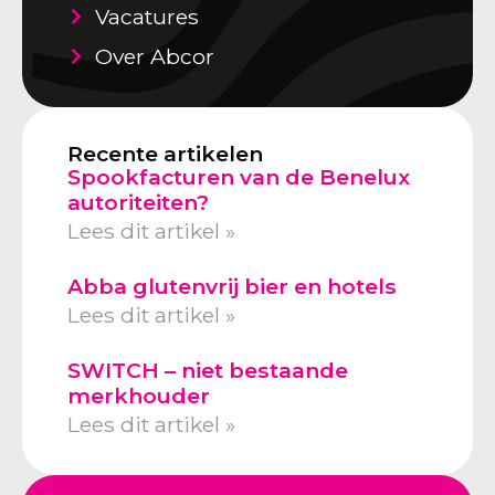
Vacatures
Over Abcor
Recente artikelen
Spookfacturen van de Benelux
autoriteiten?
Lees dit artikel »
Abba glutenvrij bier en hotels
Lees dit artikel »
SWITCH – niet bestaande
merkhouder
Lees dit artikel »