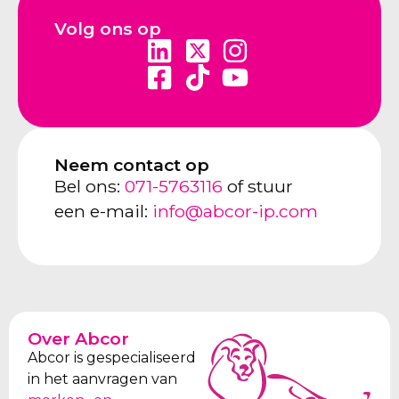
Volg ons op
Neem contact op
Bel ons:
071-5763116
of stuur
een e-mail:
info@abcor-ip.com
Over Abcor
Abcor is gespecialiseerd
in het aanvragen van