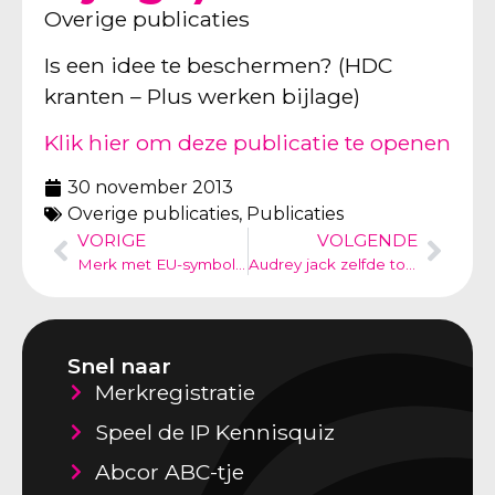
Overige publicaties
Is een idee te beschermen? (HDC
kranten – Plus werken bijlage)
Klik hier om deze publicatie te openen
30 november 2013
Overige publicaties
,
Publicaties
VORIGE
VOLGENDE
Merk met EU-symbolen verboden
Audrey jack zelfde totaalindruk
Snel naar
Merkregistratie
Speel de IP Kennisquiz
Abcor ABC-tje