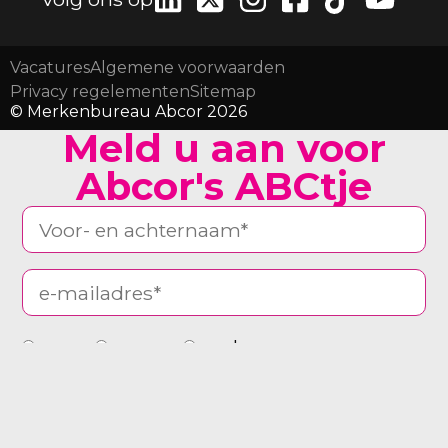
Vacatures
Algemene voorwaarden
Privacy regelementen
Sitemap
© Merkenbureau Abcor 2026
Meld u aan voor
Abcor's ABCtje
man
vrouw
anders