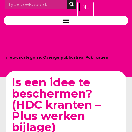
NL
nieuwscategorie:
Overige publicaties
,
Publicaties
Is een idee te
beschermen?
(HDC kranten –
Plus werken
bijlage)