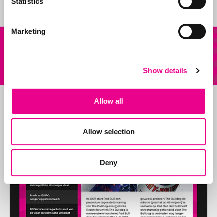
Statistics
Marketing
Onze
Andere vraag?
diensten
Stuur ons een mail
Show details
Allow all
Allow selection
Deny