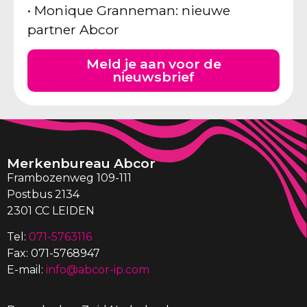
• Monique Granneman: nieuwe
partner Abcor
Meld je aan voor de
nieuwsbrief
Merkenbureau Abcor
Frambozenweg 109-111
Postbus 2134
2301 CC LEIDEN
Tel:
071-5763116
Fax: 071-5768947
E-mail:
info@abcor-ip.com