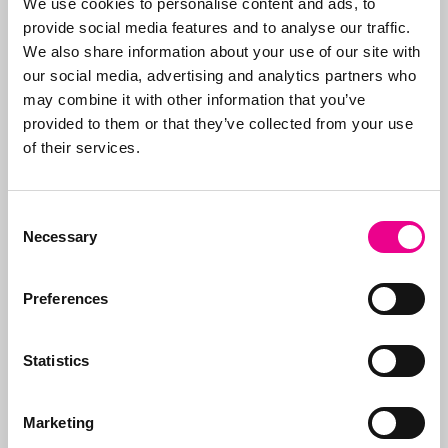
We use cookies to personalise content and ads, to
internationale
provide social media features and to analyse our traffic.
bedrijven, maar vaak
We also share information about your use of our site with
start alles met een
our social media, advertising and analytics partners who
eerste Benelux
may combine it with other information that you’ve
aanvraag. Doel is de
provided to them or that they’ve collected from your use
klant te ontzorgen en
of their services.
daarom verzorgen we
alle stappen, van eerste
advies wat aan te
Consent
vragen en hoe tot aan
Necessary
Selection
de
registratie
.
Naast het aanvragen
Preferences
van merken, beheren
wij ook de portefeuilles
Statistics
voor onze klanten. Wij
zorgen ervoor dat
merken op tijd worden
Marketing
vernieuwd, dat de