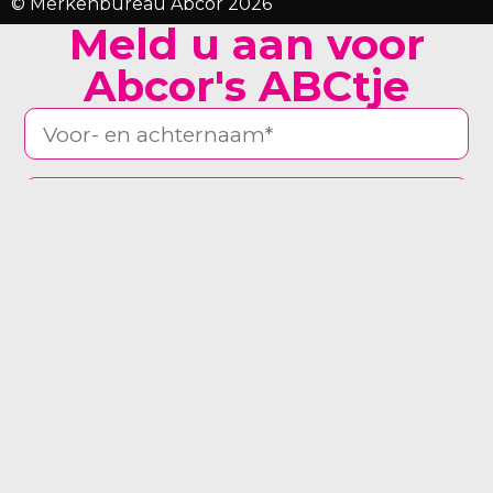
© Merkenbureau Abcor 2026
Meld u aan voor
Abcor's ABCtje
man
vrouw
anders
Ja, stuur mij de nieuwsbrief