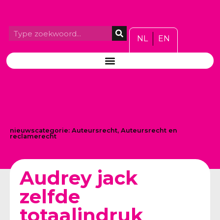
NL
EN
nieuwscategorie:
Auteursrecht
,
Auteursrecht en
reclamerecht
Audrey jack
zelfde
totaalindruk