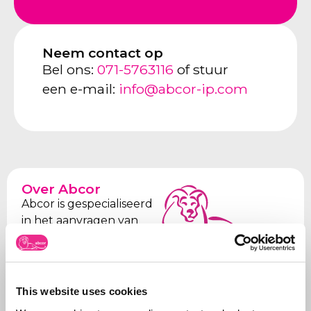
Neem contact op
Bel ons:
071-5763116
of stuur
een e-mail:
info@abcor-ip.com
Over Abcor
Abcor is gespecialiseerd
in het aanvragen van
merken- en
modelrechten
. Dit
Meer over
doen wij in de
Abcor
wereldwijd voor zowel
This website uses cookies
het
MKB
als