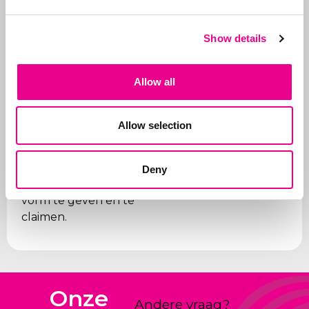
juiste organisaties
worden betaald (gezien
Show details
de vele frauduleuze
bedrijven) en
ondersteunen wij onze
Allow all
klanten bij kwesties.
Daarnaast zijn we
Allow selection
sparringpartner van
onze klanten bij
nieuwe producten en
Deny
hoe nieuwe ideeën
vorm te geven en te
claimen.
Onze
Andere vraag?