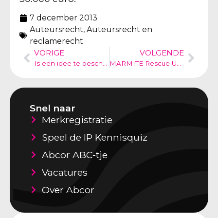
7 december 2013
Auteursrecht
,
Auteursrecht en
reclamerecht
VORIGE
VOLGENDE
Is een idee te beschermen? (HDC kranten – Plus werken bijlage)
MARMITE Rescue Unit
Snel naar
Merkregistratie
Speel de IP Kennisquiz
Abcor ABC-tje
Vacatures
Over Abcor