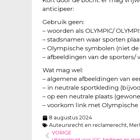
anticipeer:
Gebruik geen:
– woorden als OLYMPIC/ OLYM
– stadsnamen waar sporten plaat
– Olympische symbolen (niet de 5
– afbeeldingen van de sporters/ 
Wat mag wel:
– algemene afbeeldingen van een
– in neutrale sportkleding (bijv
– op een neutrale plaats (gewon
– voorkom link met Olympische 
8 augustus 2024
Auteursrecht en reclamerecht
,
Mer
VORIGE
Uitgangspunt voor IOC, bedrijven en spo