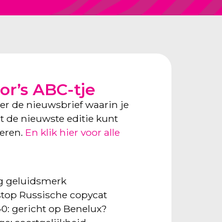
or’s ABC-tje
ver de nieuwsbrief waarin je
ect de nieuwste editie kunt
neren.
En klik hier voor alle
ng geluidsmerk
: stop Russische copycat
40: gericht op Benelux?