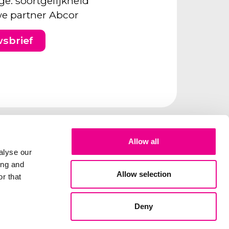
ge: soortgelijkheid
e partner Abcor
wsbrief
Allow all
alyse our
ing and
Allow selection
r that
Deny