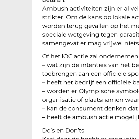
Ambush activiteiten zijn er al 
strikter. Om de kans op lokale a
worden terug gevallen op het me
speciale wetgeving tegen parasi
samengevat er mag vrijwel niets
Of het IOC actie zal ondernemen 
– wat zijn de intenties van het be
toebrengen aan een officiële spo
– heeft het bedrijf een officiële 
– worden er Olympische symbole
organisatie of plaatsnamen waar 
– kan de consument denken dat h
– heeft de ambush actie mogelijk
Do’s en Don’ts
Kort door de bocht: er mag vrijwel