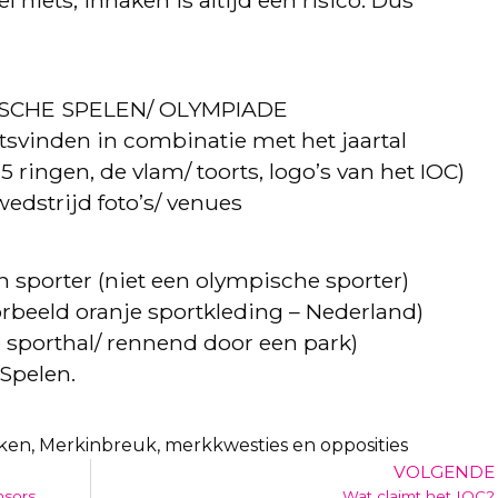
PISCHE SPELEN/ OLYMPIADE
svinden in combinatie met het jaartal
 ringen, de vlam/ toorts, logo’s van het IOC)
wedstrijd foto’s/ venues
 sporter (niet een olympische sporter)
oorbeeld oranje sportkleding – Nederland)
e sporthal/ rennend door een park)
Spelen.
ken
,
Merkinbreuk, merkkwesties en opposities
VOLGENDE
nsors
Wat claimt het IOC?