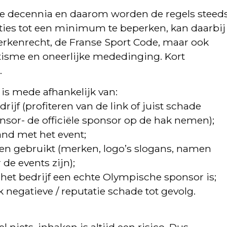
vele decennia en daarom worden de regels steed
cties tot een minimum te beperken, kan daarbij
rkenrecht, de Franse Sport Code, maar ook
tisme en oneerlijke mededinging. Kort
.
is mede afhankelijk van:
drijf (profiteren van de link of juist schade
nsor- de officiële sponsor op de hak nemen);
band met het event;
n gebruikt (merken, logo’s slogans, namen
de events zijn);
et bedrijf een echte Olympische sponsor is;
 negatieve / reputatie schade tot gevolg.
 niets, inhaken is altijd een risico. Dus