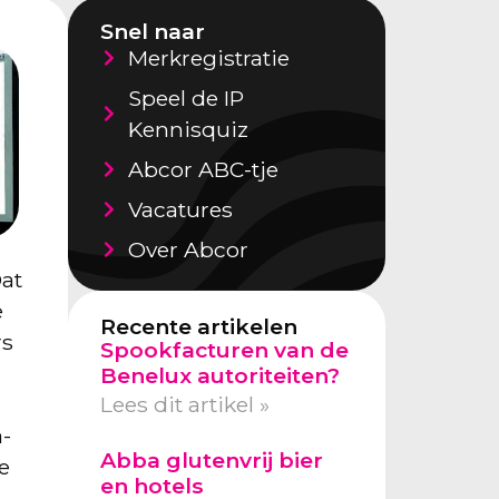
Snel naar
Merkregistratie
Speel de IP
Kennisquiz
Abcor ABC-tje
Vacatures
Over Abcor
Dat
e
Recente artikelen
rs
Spookfacturen van de
Benelux autoriteiten?
Lees dit artikel »
a-
Abba glutenvrij bier
e
en hotels