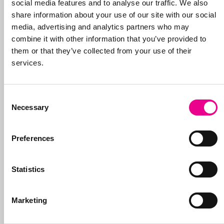
social media features and to analyse our traffic. We also
Nieuwscategorieën
share information about your use of our site with our social
Merkregistratie
media, advertising and analytics partners who may
Counterfeit
combine it with other information that you’ve provided to
Pharma
them or that they’ve collected from your use of their
Internet
services.
Handelsnamen
Social Media
Consent
Parodie
Necessary
Selection
Domeinnamen
Portretrecht
Preferences
Reclamerecht
Auteursrecht
Statistics
Modellenrecht
Octrooibescherming
Merkkwesties
Marketing