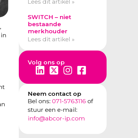
Lees dit artikel »
SWITCH – niet
bestaande
,
merkhouder
 in
Lees dit artikel »
Volg ons op
nt
Neem contact op
Bel ons:
071-5763116
of
an
stuur een e-mail:
info@abcor-ip.com