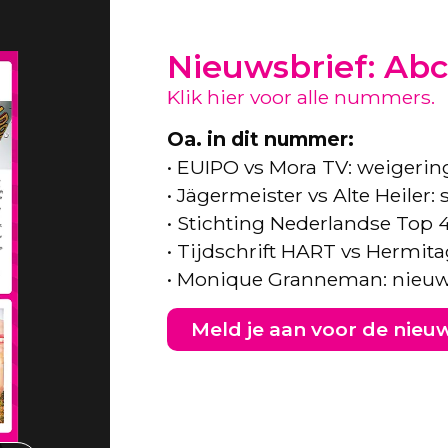
Nieuwsbrief: Abc
Klik hier voor alle nummers.
Oa. in dit nummer:
• EUIPO vs Mora TV: weigeri
• Jägermeister vs Alte Heiler
• Stichting Nederlandse Top 
• Tijdschrift HART vs Hermita
• Monique Granneman: nieuw
Meld je aan voor de nieu