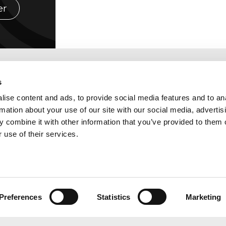
er
s
ise content and ads, to provide social media features and to an
rmation about your use of our site with our social media, advertis
 combine it with other information that you’ve provided to them o
 use of their services.
Abcor is lid van de
kadres Zuid Nederland
volgende branche- en
laan 460
kwaliteitsorganisaties: Ben
Preferences
Statistics
Marketing
CH TILBURG
Vereniging van Merken-
kadres België
en Modellenrecht, Interna