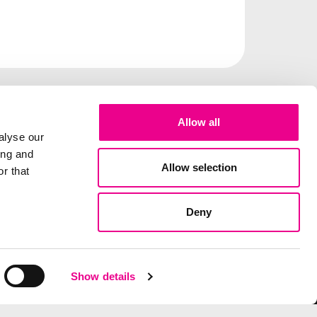
Allow all
alyse our
ing and
Allow selection
r that
Deny
elux
Show details
tional