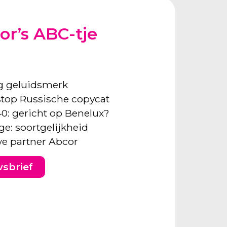
or’s ABC-tje
ng geluidsmerk
: stop Russische copycat
40: gericht op Benelux?
ge: soortgelijkheid
e partner Abcor
wsbrief