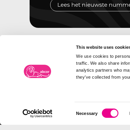
Lees het nieuwste numm
This website uses cookie
We use cookies to personal
traffic. We also share info
analytics partners who may
they’ve collected from your
Merkenbureau Abcor
Frambozenweg 109-111
Bezoe
Postbus 2134
Spoor
Consent
Necessary
2301 CC LEIDEN
5038 
Selection
Tel:
071-5763116
Bezoe