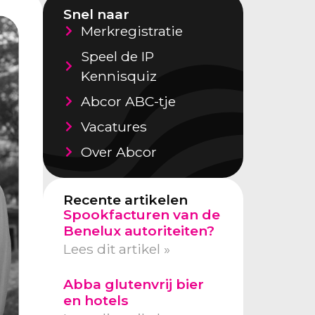
Snel naar
Merkregistratie
Speel de IP
Kennisquiz
Abcor ABC-tje
Vacatures
Over Abcor
Recente artikelen
Spookfacturen van de
Benelux autoriteiten?
Lees dit artikel »
Abba glutenvrij bier
en hotels