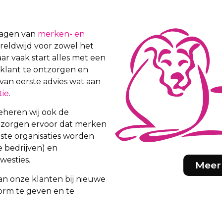
vragen van
merken- en
wereldwijd voor zowel het
aar vaak start alles met een
 klant te ontzorgen en
van eerste advies wat aan
tie
.
eheren wij ook de
ij zorgen ervoor dat merken
iste organisaties worden
e bedrijven) en
westies.
Meer
an onze klanten bij nieuwe
orm te geven en te