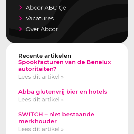
Abcor ABC-tje
Vacatures
Over Abcor
Recente artikelen
Spookfacturen van de Benelux
autoriteiten?
Lees dit artikel »
Abba glutenvrij bier en hotels
Lees dit artikel »
SWITCH – niet bestaande
merkhouder
Lees dit artikel »