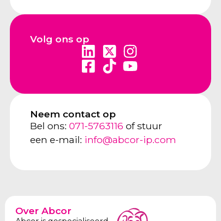
Volg ons op
Neem contact op
Bel ons:
071-5763116
of stuur
een e-mail:
info@abcor-ip.com
Over Abcor