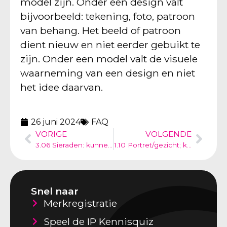
model zijn. Onder een design valt
bijvoorbeeld: tekening, foto, patroon
van behang. Het beeld of patroon
dient nieuw en niet eerder gebuikt te
zijn. Onder een model valt de visuele
waarneming van een design en niet
het idee daarvan.
26 juni 2024
FAQ
VORIGE
VOLGENDE
3.06 Sieraden: kunnen sieraden, ringen en oorbellen een model zijn?
1.10 Portret/gezicht; kan een portret een merk zijn?
Snel naar
Merkregistratie
Speel de IP Kennisquiz