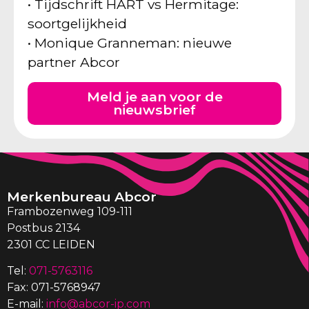
• Tijdschrift HART vs Hermitage:
soortgelijkheid
• Monique Granneman: nieuwe
partner Abcor
Meld je aan voor de
nieuwsbrief
Merkenbureau Abcor
Frambozenweg 109-111
Postbus 2134
2301 CC LEIDEN
Tel:
071-5763116
Fax: 071-5768947
E-mail:
info@abcor-ip.com