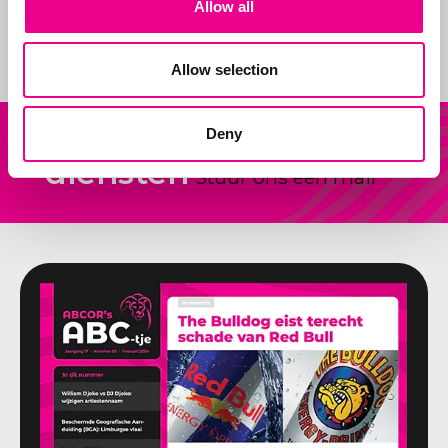
Allow all
claimen.
Allow selection
Onze
Deny
Andere vraag?
diensten
Stuur ons een mail