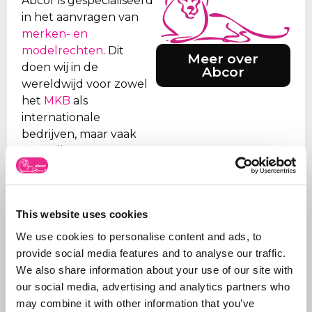
Abcor is gespecialiseerd
in het aanvragen van
merken- en
modelrechten
. Dit
Meer over
doen wij in de
Abcor
wereldwijd voor zowel
het
MKB
als
internationale
bedrijven, maar vaak
start alles met een
eerste Benelux
aanvraag. Doel is de
klant te ontzorgen en
This website uses cookies
daarom verzorgen we
alle stappen, van eerste
We use cookies to personalise content and ads, to
advies wat aan te
provide social media features and to analyse our traffic.
vragen en hoe tot aan
We also share information about your use of our site with
de
registratie
.
our social media, advertising and analytics partners who
may combine it with other information that you’ve
Naast het aanvragen