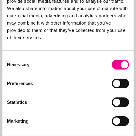
provide social media features and to analyse our traffic.
aanvraag. Doel is de
We also share information about your use of our site with
klant te ontzorgen en
our social media, advertising and analytics partners who
daarom verzorgen we
may combine it with other information that you’ve
alle stappen, van eerste
provided to them or that they’ve collected from your use
advies wat aan te
of their services.
vragen en hoe tot aan
de
registratie
.
Consent
Naast het aanvragen
Necessary
Selection
van merken, beheren
wij ook de portefeuilles
voor onze klanten. Wij
Preferences
zorgen ervoor dat
merken op tijd worden
vernieuwd, dat de
Statistics
juiste organisaties
worden betaald (gezien
Marketing
de vele frauduleuze
bedrijven) en