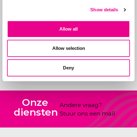
ondersteunen wij onze
Show details
klanten bij kwesties.
Daarnaast zijn we
Allow all
sparringpartner van
onze klanten bij
nieuwe producten en
Allow selection
hoe nieuwe ideeën
vorm te geven en te
claimen.
Deny
Onze
Andere vraag?
diensten
Stuur ons een mail