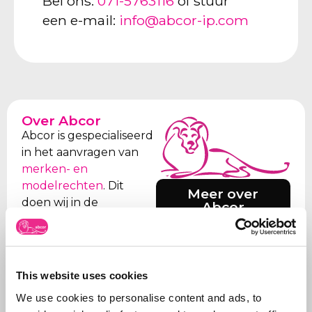
Bel ons:
071-5763116
of stuur
een e-mail:
info@abcor-ip.com
Over Abcor
Abcor is gespecialiseerd
in het aanvragen van
merken- en
modelrechten
. Dit
Meer over
doen wij in de
Abcor
wereldwijd voor zowel
het
MKB
als
internationale
bedrijven, maar vaak
This website uses cookies
start alles met een
We use cookies to personalise content and ads, to
eerste Benelux