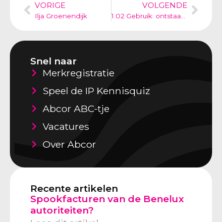
VORIGE
VOLGENDE
Ilja Groenendijk
1.02 Gebruik: ontstaan merkrechten automatisch door gebruik?
Snel naar
Merkregistratie
Speel de IP Kennisquiz
Abcor ABC-tje
Vacatures
Over Abcor
Recente artikelen
Spookfacturen van de Benelux
autoriteiten?