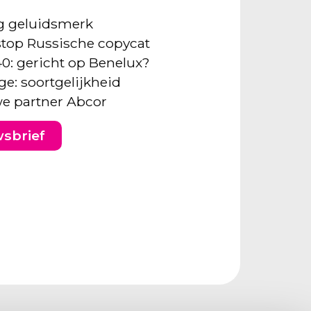
ng geluidsmerk
: stop Russische copycat
40: gericht op Benelux?
ge: soortgelijkheid
e partner Abcor
wsbrief