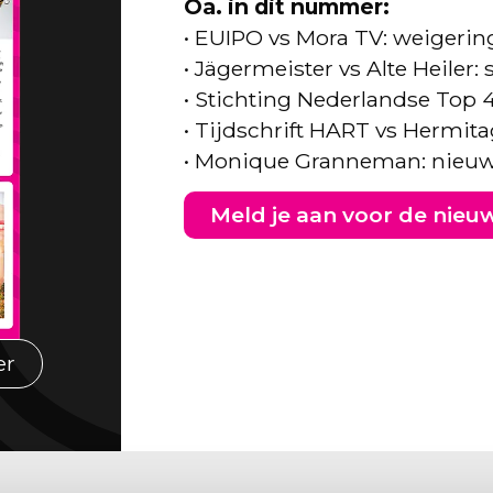
Oa. in dit nummer:
• EUIPO vs Mora TV: weigeri
• Jägermeister vs Alte Heiler
• Stichting Nederlandse Top 
• Tijdschrift HART vs Hermita
• Monique Granneman: nieuw
Meld je aan voor de nieu
er