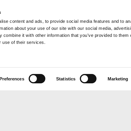
s
ise content and ads, to provide social media features and to an
rmation about your use of our site with our social media, advertis
 combine it with other information that you’ve provided to them o
 use of their services.
Abcor is lid van de
kadres Zuid Nederland
volgende branche- en
laan 460
kwaliteitsorganisaties: Ben
CH TILBURG
Preferences
Statistics
Marketing
Vereniging van Merken-
kadres België
en Modellenrecht, Interna
sstraat 104/59
Trademark Association,
HOUT 2300
Vereniging voor Reclamer
Volg ons op