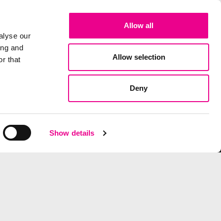
Allow all
alyse our
ing and
Allow selection
r that
Deny
elux
Show details
tional
echt.