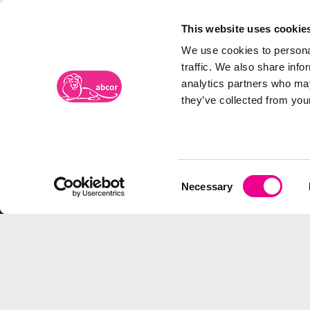
This website uses cookie
We use cookies to personal
traffic. We also share info
analytics partners who may
they’ve collected from your
Merkenbureau Abcor
Frambozenweg 109-111
Bezoe
Postbus 2134
Spoor
Consent
2301 CC LEIDEN
5038 
Necessary
Selection
Tel:
071-5763116
Bezoe
Fax: 071-5768947
Ruben
E-mail:
info@abcor-ip.com
TURN