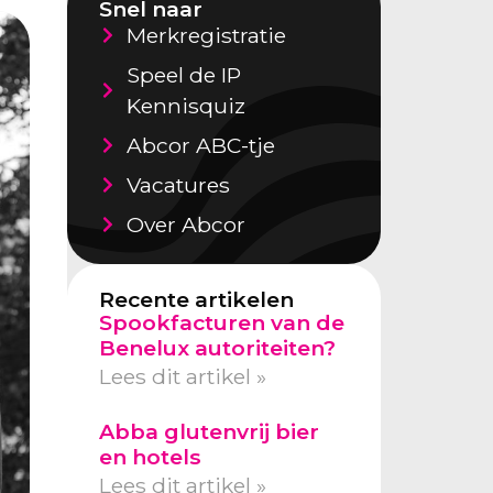
Snel naar
Merkregistratie
Speel de IP
Kennisquiz
Abcor ABC-tje
Vacatures
Over Abcor
Recente artikelen
Spookfacturen van de
Benelux autoriteiten?
Lees dit artikel »
Abba glutenvrij bier
en hotels
Lees dit artikel »