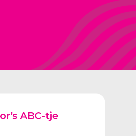
or’s ABC-tje