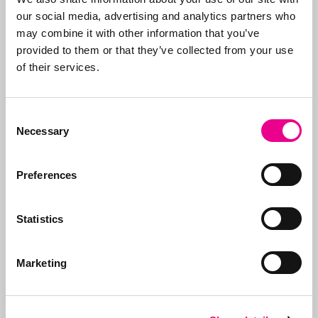
our social media, advertising and analytics partners who
Recente artikelen
may combine it with other information that you’ve
Spookfacturen van de Benelux
provided to them or that they’ve collected from your use
autoriteiten?
of their services.
Lees dit artikel »
Consent
Abba glutenvrij bier en hotels
Necessary
Selection
Lees dit artikel »
SWITCH – niet bestaande
Preferences
merkhouder
Lees dit artikel »
Statistics
Marketing
Volg ons op