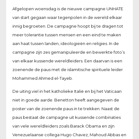
Afgelopen woensdag is de nieuwe campagne UNHATE
van start gegaan waar tegenpolen in de wereld elkaar
innig begroeten. De campagne hoopt bij te dragen tot
meer tolerantie tussen mensen en een eind te maken
aan haat tussen landen, ideologieën en religies. In de
campagne zijn zes gemanipuleerde en bewerkte foto’s
van elkaar kussende wereldleiders. Een daarvan is een
zoenende de paus met de islamitische spirituele leider
Mohammed Ahmed el-Tayeb.
De uiting viel in het katholieke Italië en bij het Vaticaan
niet in goede aarde. Benetton heeft aangegeven de
poster van de zoenende paus in te trekken. Naast de
paus bestaat de campagne uit kussende combinaties
van vele wereldleiders zoals Barack Obama en zijn
Venezuelaanse collega Hugo Chavez, Mahoud Abbas en