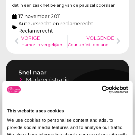
dat in een zaak het belang van de paus zal doorslaan.
17 november 2011
Auteursrecht en reclamerecht
,
Reclamerecht
VORIGE
VOLGENDE
Humor in vergelijkende reclame toegestaan; gebruik OXXIO mannetje in NL.Energie commercial
Counterfeit; douane onderschept lading onveilige aggregaten. Goedkoop (=namaak) is duurkoop.
Snel naar
Merkregistratie
Speel de IP Kennisquiz
Abcor ABC-tje
This website uses cookies
Vacatures
We use cookies to personalise content and ads, to
Over Abcor
provide social media features and to analyse our traffic.
We also share information about your use of our site with