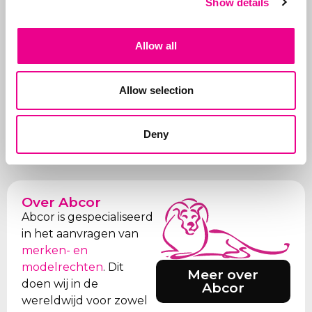
Show details
Allow all
Neem contact op
Bel ons:
071-5763116
of stuur
Allow selection
een e-mail:
info@abcor-ip.com
Deny
Over Abcor
Abcor is gespecialiseerd
in het aanvragen van
merken- en
modelrechten
. Dit
Meer over
doen wij in de
Abcor
wereldwijd voor zowel