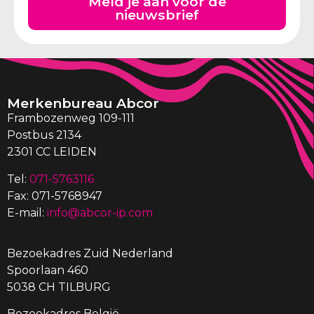
Meld je aan voor de
nieuwsbrief
Merkenbureau Abcor
Frambozenweg 109-111
Postbus 2134
2301 CC LEIDEN
Tel:
071-5763116
Fax: 071-5768947
E-mail:
info@abcor-ip.com
Bezoekadres Zuid Nederland
Spoorlaan 460
5038 CH TILBURG
Bezoekadres België