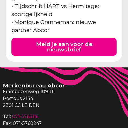
• Tijdschrift HART vs Hermitage:
soortgelijkheid
• Monique Granneman: nieuwe
partner Abcor
Meld je aan voor de
nieuwsbrief
Merkenbureau Abcor
Frambozenweg 109-111
Postbus 2134
2301 CC LEIDEN
Tel:
071-5763116
Fax: 071-5768947