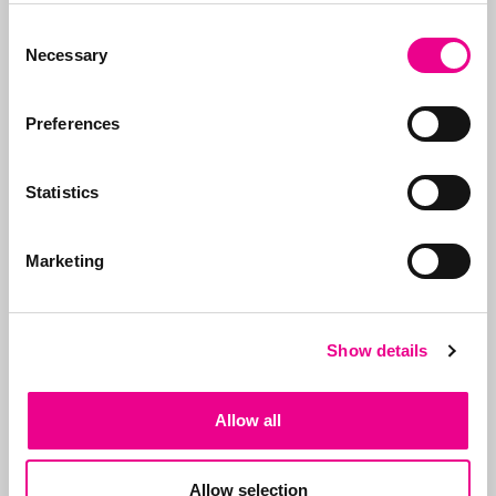
Consent
Necessary
Selection
Volg ons op
Preferences
Statistics
Marketing
Neem contact op
Bel ons:
071-5763116
of stuur
een e-mail:
info@abcor-ip.com
Show details
Allow all
Over Abcor
Allow selection