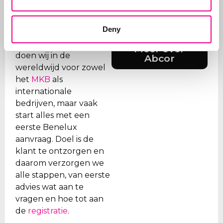
Abcor is gespecialiseerd
in het aanvragen van
Deny
merken- en
modelrechten
. Dit
Meer over
doen wij in de
Abcor
wereldwijd voor zowel
het
MKB
als
internationale
bedrijven, maar vaak
start alles met een
eerste Benelux
aanvraag. Doel is de
klant te ontzorgen en
daarom verzorgen we
alle stappen, van eerste
advies wat aan te
vragen en hoe tot aan
de
registratie
.