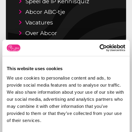
Speel de IP Kennisquiz
Abcor ABC-tje
Vacatures
Over Abcor
Recente artikelen
Spookfacturen van de Benelux
This website uses cookies
autoriteiten?
We use cookies to personalise content and ads, to
Lees dit artikel »
provide social media features and to analyse our traffic.
We also share information about your use of our site with
Abba glutenvrij bier en hotels
our social media, advertising and analytics partners who
Lees dit artikel »
may combine it with other information that you’ve
provided to them or that they’ve collected from your use
SWITCH – niet bestaande
of their services.
merkhouder
Lees dit artikel »