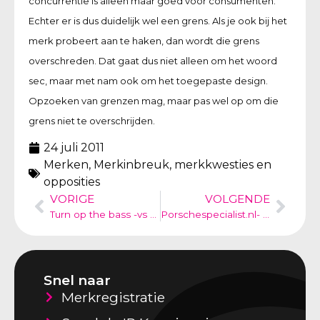
concurrentie is alleen maar goed voor consumenten.
Echter er is dus duidelijk wel een grens. Als je ook bij het
merk probeert aan te haken, dan wordt die grens
overschreden. Dat gaat dus niet alleen om het woord
sec, maar met nam ook om het toegepaste design.
Opzoeken van grenzen mag, maar pas wel op om die
grens niet te overschrijden.
24 juli 2011
Merken
,
Merkinbreuk, merkkwesties en
opposities
VORIGE
VOLGENDE
Turn op the bass -vs turn up the beach
Porschespecialist.nl- geen officiële dealer- wekken commerciële band
Snel naar
Merkregistratie