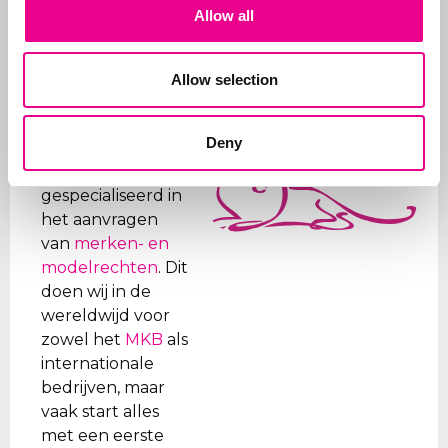
Allow all
Allow selection
Deny
Over Abcor
Abcor is
gespecialiseerd in
het aanvragen
van
merken- en
modelrechten
. Dit
doen wij in de
wereldwijd voor
zowel het
MKB
als
internationale
bedrijven, maar
vaak start alles
met een eerste