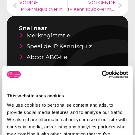
VORIGE
VOLGENDE
IP Kennisquiz over merkenrechten
IP Kennisquiz over merkenrechten
Snel naar
Merkregistratie
Speel de IP Kennisquiz
Abcor ABC-tje
Vacatures
Over Abcor
This website uses cookies
Recente artikelen
We use cookies to personalise content and ads, to
Spookfacturen van de Benelux
provide social media features and to analyse our traffic.
autoriteiten?
We also share information about your use of our site with
Lees dit artikel »
our social media, advertising and analytics partners who
may combine it with other information that you’ve