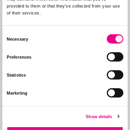
Abba glutenvrij bier en hotels
provided to them or that they’ve collected from your use
Lees dit artikel »
of their services.
SWITCH – niet bestaande
Consent
merkhouder
Necessary
Selection
Lees dit artikel »
Preferences
Volg ons op
Statistics
Marketing
Neem contact op
Show details
Bel ons:
071-5763116
of stuur
een e-mail:
info@abcor-ip.com