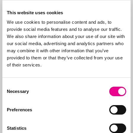
zorgen ervoor dat
merken op tijd worden
This website uses cookies
vernieuwd, dat de
We use cookies to personalise content and ads, to
juiste organisaties
provide social media features and to analyse our traffic.
worden betaald (gezien
We also share information about your use of our site with
de vele frauduleuze
our social media, advertising and analytics partners who
bedrijven) en
may combine it with other information that you’ve
ondersteunen wij onze
provided to them or that they’ve collected from your use
klanten bij kwesties.
of their services.
Daarnaast zijn we
sparringpartner van
onze klanten bij
Consent
Necessary
nieuwe producten en
Selection
hoe nieuwe ideeën
vorm te geven en te
Preferences
claimen.
Statistics