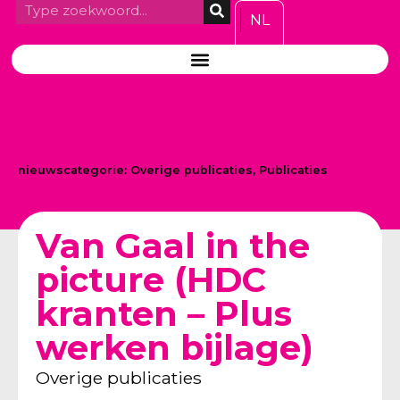
NL
nieuwscategorie:
Overige publicaties
,
Publicaties
Van Gaal in the
picture (HDC
kranten – Plus
werken bijlage)
Overige publicaties