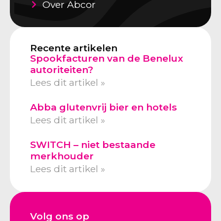
Over Abcor
Recente artikelen
Spookfacturen van de Benelux
autoriteiten?
Lees dit artikel »
Abba glutenvrij bier en hotels
Lees dit artikel »
SWITCH – niet bestaande
merkhouder
Lees dit artikel »
Volg ons op