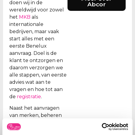
doen wij in de
Abcor
wereldwijd voor zowel
het
MKB
als
internationale
bedrijven, maar vaak
start alles met een
eerste Benelux
aanvraag. Doel is de
klant te ontzorgen en
daarom verzorgen we
alle stappen, van eerste
advies wat aan te
vragen en hoe tot aan
de
registratie
.
Naast het aanvragen
van merken, beheren
wij ook de portefeuilles
voor onze klanten. Wij