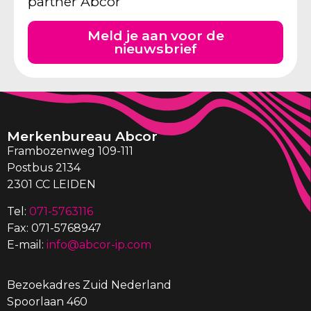
partner Abcor
Meld je aan voor de
nieuwsbrief
Merkenbureau Abcor
Frambozenweg 109-111
Postbus 2134
2301 CC LEIDEN
Tel:
071-5763116
Fax: 071-5768947
E-mail:
info@abcor-ip.com
Bezoekadres Zuid Nederland
Spoorlaan 460