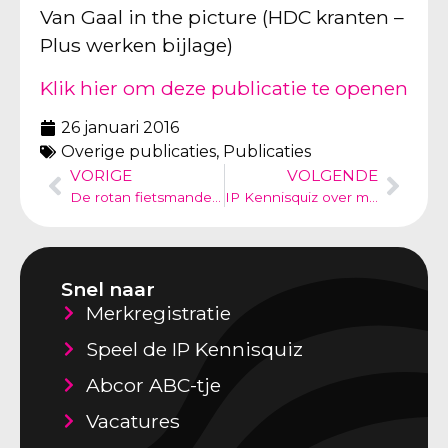
Van Gaal in the picture (HDC kranten –
Plus werken bijlage)
Klik hier om deze publicatie te openen
26 januari 2016
Overige publicaties
,
Publicaties
VORIGE
VOLGENDE
De rotan fietsmanden battle – belang van tijdig modelregistratie
IP Kennisquiz over merkenrechten beeld versus woordmerk
Snel naar
Merkregistratie
Speel de IP Kennisquiz
Abcor ABC-tje
Vacatures