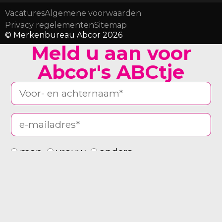
Vacatures
Algemene voorwaarden
Privacy regelementen
Sitemap
© Merkenbureau Abcor 2026
Meld u aan voor
Abcor's ABCtje
man
vrouw
anders