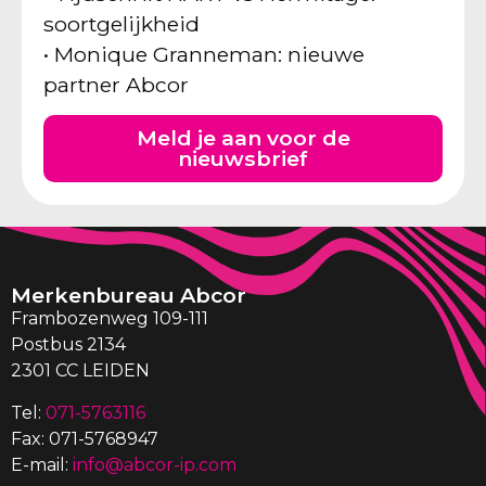
soortgelijkheid
• Monique Granneman: nieuwe
partner Abcor
Meld je aan voor de
nieuwsbrief
Merkenbureau Abcor
Frambozenweg 109-111
Postbus 2134
2301 CC LEIDEN
Tel:
071-5763116
Fax: 071-5768947
E-mail:
info@abcor-ip.com