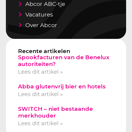
Abcor ABC-tje
Vacatures
Over Abcor
Recente artikelen
Spookfacturen van de Benelux
autoriteiten?
Lees dit artikel »
Abba glutenvrij bier en hotels
Lees dit artikel »
SWITCH – niet bestaande
merkhouder
Lees dit artikel »