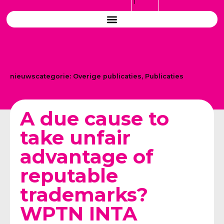
nieuwscategorie:
Overige publicaties
,
Publicaties
A due cause to
take unfair
advantage of
reputable
trademarks?
WPTN INTA