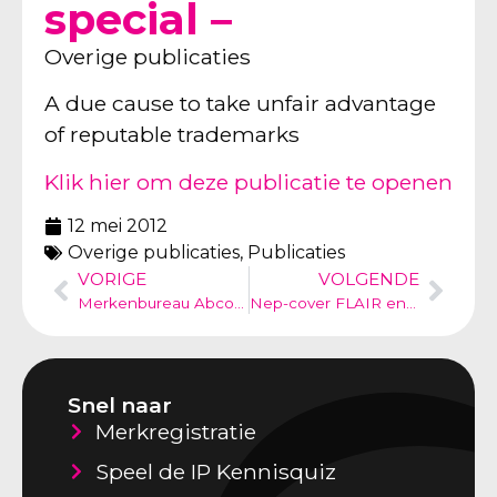
special –
Overige publicaties
A due cause to take unfair advantage
of reputable trademarks
Klik hier om deze publicatie te openen
12 mei 2012
Overige publicaties
,
Publicaties
VORIGE
VOLGENDE
Merkenbureau Abcor verzorgt Benelux bijdrage in de speciale INTA editie van World Patent & Trademark News
Nep-cover FLAIR en LIBELLE toelaatbare parodie?
Snel naar
Merkregistratie
Speel de IP Kennisquiz