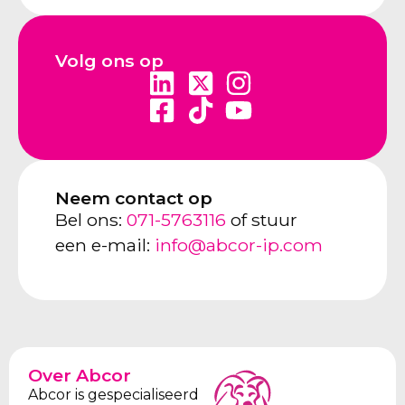
Volg ons op
Neem contact op
Bel ons:
071-5763116
of stuur
een e-mail:
info@abcor-ip.com
Over Abcor
Abcor is gespecialiseerd