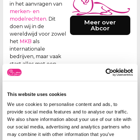
in het aanvragen van
merken- en
modelrechten
. Dit
Meer over
doen wij in de
Abcor
wereldwijd voor zowel
het
MKB
als
internationale
bedrijven, maar vaak
start alles met een
eerste Benelux
aanvraag. Doel is de
klant te ontzorgen en
daarom verzorgen we
This website uses cookies
alle stappen, van eerste
We use cookies to personalise content and ads, to
advies wat aan te
provide social media features and to analyse our traffic.
vragen en hoe tot aan
We also share information about your use of our site with
de
registratie
.
our social media, advertising and analytics partners who
may combine it with other information that you’ve
Naast het aanvragen