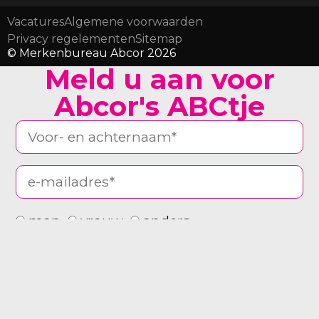
Vacatures
Algemene voorwaarden
Privacy regelementen
Sitemap
© Merkenbureau Abcor 2026
Meld u aan voor
Abcor's ABCtje
man
vrouw
anders