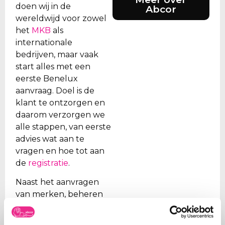
doen wij in de
Abcor
wereldwijd voor zowel
het
MKB
als
internationale
bedrijven, maar vaak
start alles met een
eerste Benelux
aanvraag. Doel is de
klant te ontzorgen en
daarom verzorgen we
alle stappen, van eerste
advies wat aan te
vragen en hoe tot aan
de
registratie
.
Naast het aanvragen
van merken, beheren
wij ook de portefeuilles
voor onze klanten. Wij