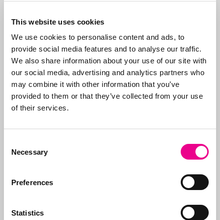
zorgen ervoor dat
merken op tijd worden
This website uses cookies
vernieuwd, dat de
We use cookies to personalise content and ads, to
juiste organisaties
provide social media features and to analyse our traffic.
worden betaald (gezien
We also share information about your use of our site with
de vele frauduleuze
our social media, advertising and analytics partners who
bedrijven) en
may combine it with other information that you’ve
ondersteunen wij onze
provided to them or that they’ve collected from your use
klanten bij kwesties.
of their services.
Daarnaast zijn we
sparringpartner van
onze klanten bij
Consent
Necessary
nieuwe producten en
Selection
hoe nieuwe ideeën
vorm te geven en te
Preferences
claimen.
Statistics