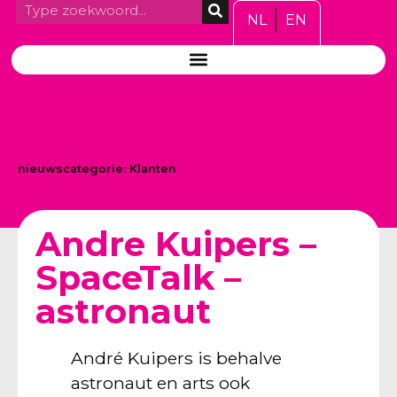
NL
EN
nieuwscategorie:
Klanten
Andre Kuipers –
SpaceTalk –
astronaut
André Kuipers is behalve
astronaut en arts ook