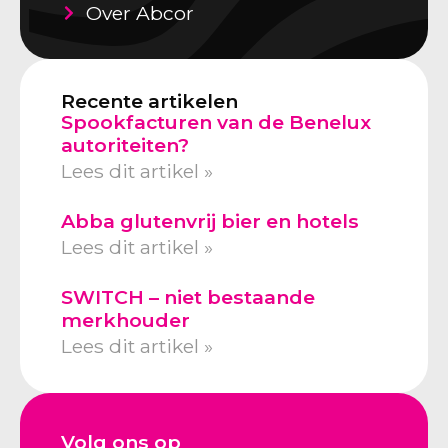
Over Abcor
Recente artikelen
Spookfacturen van de Benelux
autoriteiten?
Lees dit artikel »
Abba glutenvrij bier en hotels
Lees dit artikel »
SWITCH – niet bestaande
merkhouder
Lees dit artikel »
Volg ons op