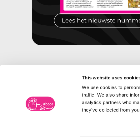
Lees het nieuwste numm
This website uses cookie
We use cookies to personal
traffic. We also share info
analytics partners who may
they’ve collected from your
Merkenbureau Abcor
Frambozenweg 109-111
Bezoe
Postbus 2134
Spoor
2301 CC LEIDEN
5038 