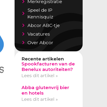
Merkregistratie
Speel de IP
Kennisquiz
Abcor ABC-tje
Vacatures
Over Abcor
Recente artikelen
Spookfacturen van de
Benelux autoriteiten?
Lees dit artikel »
d
Abba glutenvrij bier
en hotels
Lees dit artikel »