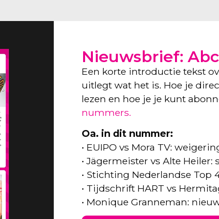
Nieuwsbrief: Abc
Een korte introductie tekst o
uitlegt wat het is. Hoe je dir
lezen en hoe je je kunt abon
nummers.
Oa. in dit nummer:
• EUIPO vs Mora TV: weigeri
• Jägermeister vs Alte Heiler
• Stichting Nederlandse Top 
• Tijdschrift HART vs Hermita
• Monique Granneman: nieuw