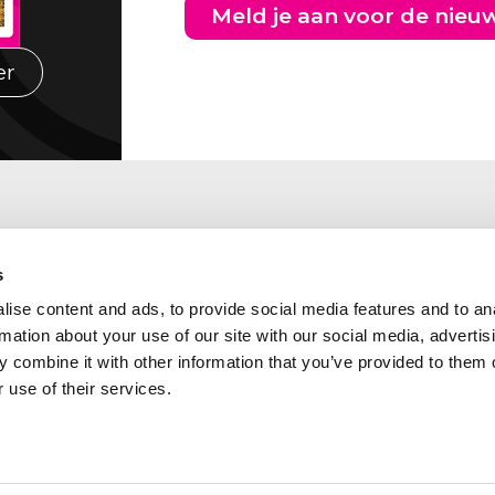
Meld je aan voor de nieu
er
s
ise content and ads, to provide social media features and to an
rmation about your use of our site with our social media, advertis
 combine it with other information that you’ve provided to them o
 use of their services.
Abcor is lid van de
kadres Zuid Nederland
volgende branche- en
laan 460
kwaliteitsorganisaties: Ben
CH TILBURG