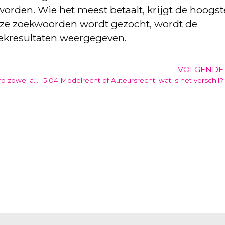
rden. Wie het meest betaalt, krijgt de hoogst
deze zoekwoorden wordt gezocht, wordt de
oekresultaten weergegeven.
VOLGENDE
5.03 Auteursrecht: kan er op een voorwerp zowel auteursrecht als modelrechten liggen?
5.04 Modelrecht of Auteursrecht: wat is het verschil?