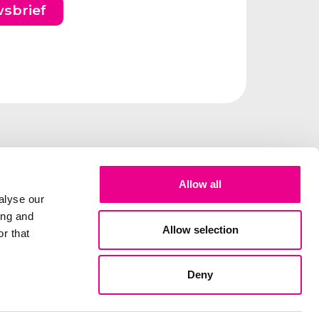
wsbrief
Allow all
alyse our
ing and
Allow selection
r that
Deny
elux