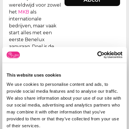
wereldwijd voor zowel
het
MKB
als
internationale
bedrijven, maar vaak
start alles met een
eerste Benelux
aanvraag. Doel is de
klant te ontzorgen en
daarom verzorgen we
alle stappen, van eerste
advies wat aan te
This website uses cookies
vragen en hoe tot aan
We use cookies to personalise content and ads, to
de
registratie
.
provide social media features and to analyse our traffic.
We also share information about your use of our site with
Naast het aanvragen
our social media, advertising and analytics partners who
van merken, beheren
may combine it with other information that you’ve
wij ook de portefeuilles
provided to them or that they’ve collected from your use
voor onze klanten. Wij
of their services.
zorgen ervoor dat