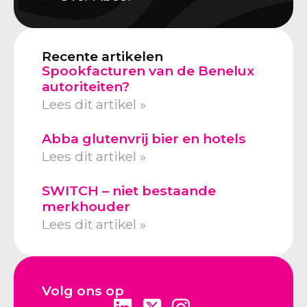
Recente artikelen
Spookfacturen van de Benelux
autoriteiten?
Lees dit artikel »
Abba glutenvrij bier en hotels
Lees dit artikel »
SWITCH – niet bestaande
merkhouder
Lees dit artikel »
Volg ons op