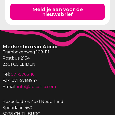
Meld je aan voor de
nieuwsbrief
Merkenbureau Abcor
Frambozenweg 109-111
Postbus 2134
2301 CC LEIDEN
Tel:
071-5763116
Fax: 071-5768947
E-mail:
info@abcor-ip.com
Bezoekadres Zuid Nederland
Spoorlaan 460
5038 CH TILBURG