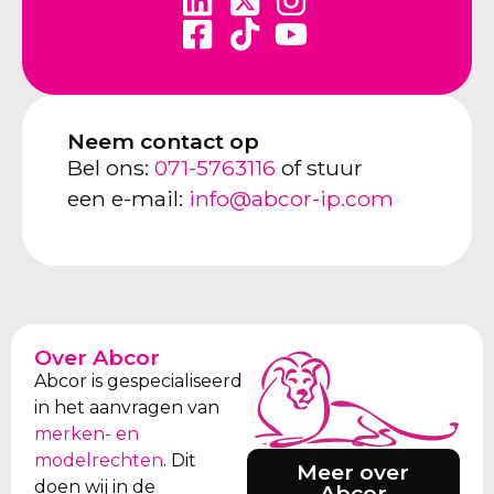
Neem contact op
Bel ons:
071-5763116
of stuur
een e-mail:
info@abcor-ip.com
Over Abcor
Abcor is gespecialiseerd
in het aanvragen van
merken- en
modelrechten
. Dit
Meer over
doen wij in de
Abcor