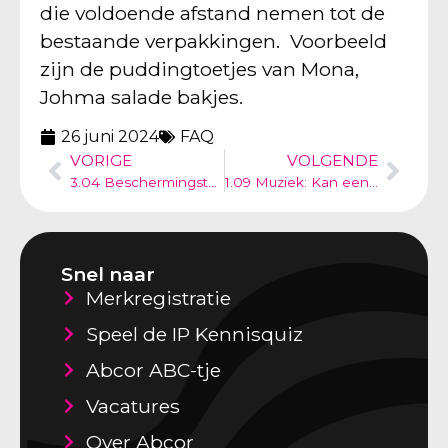
die voldoende afstand nemen tot de
bestaande verpakkingen. Voorbeeld
zijn de puddingtoetjes van Mona,
Johma salade bakjes.
26 juni 2024
FAQ
VORIGE
VOLGENDE
3.04 Beschermingstermijn: hoe lang is een modelregistratie geldig?
1.09 Muziek: Kan een muziektune een merk zijn?
Snel naar
Merkregistratie
Speel de IP Kennisquiz
Abcor ABC-tje
Vacatures
Over Abcor