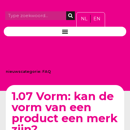
NL
EN
nieuwscategorie:
FAQ
1.07 Vorm: kan de
vorm van een
product een merk
zijn?