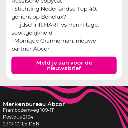
Russische copycat
• Stichting Nederlandse Top 40:
gericht op Benelux?
• Tijdschrift HART vs Hermitage:
soortgelijkheid
• Monique Granneman: nieuwe
partner Abcor
Meld je aan voor de
nieuwsbrief
Merkenbureau Abcor
Frambozenweg 109-111
Postbus 2134
2301 CC LEIDEN