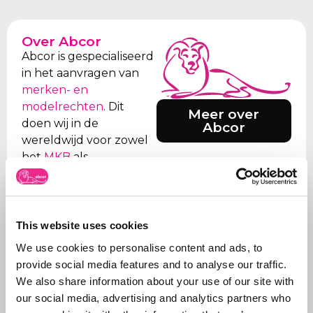
Over Abcor
Abcor is gespecialiseerd
in het aanvragen van
merken- en
modelrechten
. Dit
Meer over
doen wij in de
Abcor
wereldwijd voor zowel
het
MKB
als
internationale
bedrijven, maar vaak
start alles met een
eerste Benelux
This website uses cookies
aanvraag. Doel is de
We use cookies to personalise content and ads, to
klant te ontzorgen en
provide social media features and to analyse our traffic.
daarom verzorgen we
We also share information about your use of our site with
alle stappen, van eerste
our social media, advertising and analytics partners who
advies wat aan te