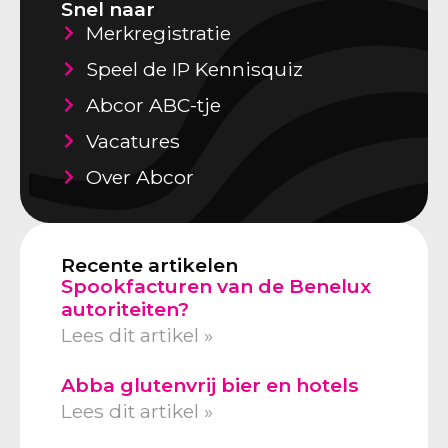
Snel naar
Merkregistratie
Speel de IP Kennisquiz
Abcor ABC-tje
Vacatures
Over Abcor
Recente artikelen
Spookfacturen van de Benelux
autoriteiten?
Lees dit artikel »
Abba glutenvrij bier en hotels
Lees dit artikel »