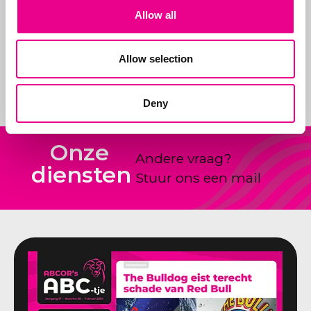
onze klanten bij
Allow all
nieuwe producten en
hoe nieuwe ideeën
vorm te geven en te
Allow selection
claimen.
Deny
Onze
Andere vraag?
diensten
Stuur ons een mail