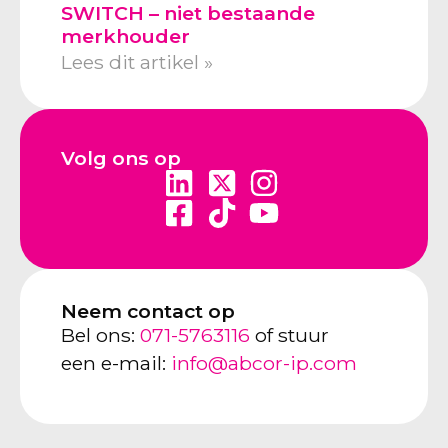
SWITCH – niet bestaande
merkhouder
Lees dit artikel »
Volg ons op
Neem contact op
Bel ons:
071-5763116
of stuur
een e-mail:
info@abcor-ip.com