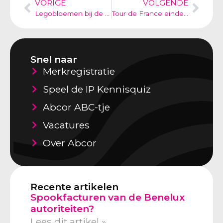
VORIGE
VOLGENDE
Legobloemen bij de Wibra
Tour de France eindelijk van start
Snel naar
Merkregistratie
Speel de IP Kennisquiz
Abcor ABC-tje
Vacatures
Over Abcor
Recente artikelen
Spookfacturen van de Benelux
autoriteiten?
Lees dit artikel »