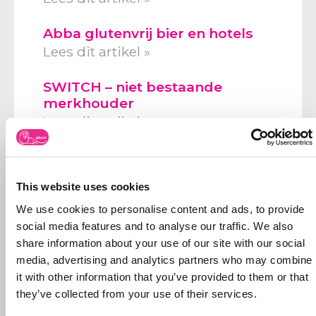
Abba glutenvrij bier en hotels
Lees dit artikel »
SWITCH – niet bestaande
merkhouder
Lees dit artikel »
This website uses cookies
Volg ons op
We use cookies to personalise content and ads, to provide
social media features and to analyse our traffic. We also
share information about your use of our site with our social
media, advertising and analytics partners who may combine
it with other information that you’ve provided to them or that
they’ve collected from your use of their services.
Neem contact op
Bel ons:
071-5763116
of stuur