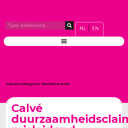
NL
EN
nieuwscategorie:
Reclamerecht
Calvé
duurzaamheidsclai