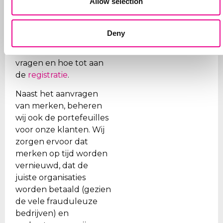
Allow selection
aanvraag. Doel is de
klant te ontzorgen en
daarom verzorgen we
Deny
alle stappen, van eerste
advies wat aan te
vragen en hoe tot aan
de
registratie
.
Naast het aanvragen
van merken, beheren
wij ook de portefeuilles
voor onze klanten. Wij
zorgen ervoor dat
merken op tijd worden
vernieuwd, dat de
juiste organisaties
worden betaald (gezien
de vele frauduleuze
bedrijven) en