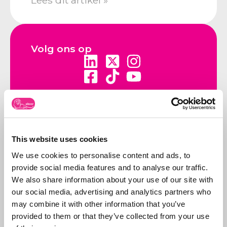
Lees dit artikel »
Volg ons op
Neem contact op
Bel ons:
071-5763116
of stuur
This website uses cookies
een e-mail:
info@abcor-ip.com
We use cookies to personalise content and ads, to
provide social media features and to analyse our traffic.
We also share information about your use of our site with
our social media, advertising and analytics partners who
may combine it with other information that you’ve
provided to them or that they’ve collected from your use
Over Abcor