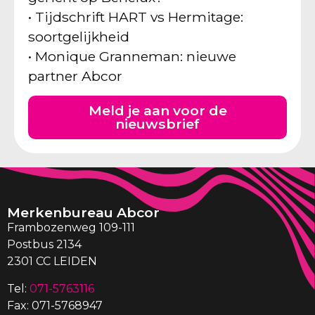
• Tijdschrift HART vs Hermitage:
soortgelijkheid
• Monique Granneman: nieuwe
partner Abcor
Meld je aan voor de
nieuwsbrief
Merkenbureau Abcor
Frambozenweg 109-111
Postbus 2134
2301 CC LEIDEN
Tel:
071-5763116
Fax: 071-5768947