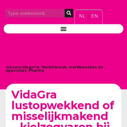
NL
EN
nieuwscategorie:
Merkinbreuk, merkkwesties en
opposities
,
Pharma
VidaGra
lustopwekkend of
misselijkmakend
– kielzogvaren bij