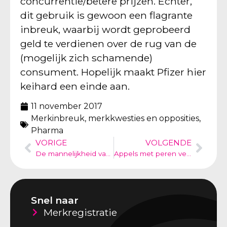
concurrentie/betere prijzen. Echter,
dit gebruik is gewoon een flagrante
inbreuk, waarbij wordt geprobeerd
geld te verdienen over de rug van de
(mogelijk zich schamende)
consument. Hopelijk maakt Pfizer hier
keihard een einde aan.
11 november 2017
Merkinbreuk, merkkwesties en opposities
,
Pharma
VORIGE
VOLGENDE
De mannelijkheid van Jan Kooijman – klagen bij de Reclame Code Commissie
Appels met peren vergelijken – aanhaken bij bekend merk
Snel naar
Merkregistratie