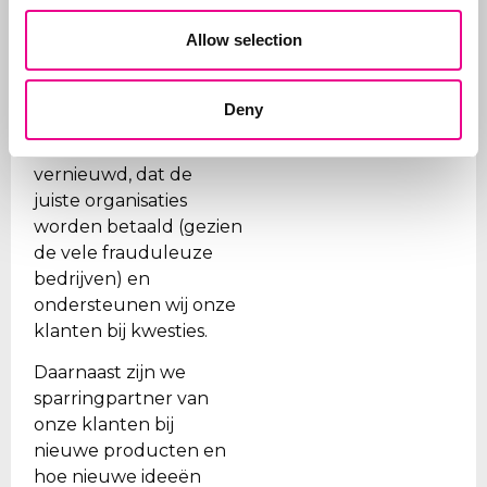
Naast het aanvragen
Allow selection
van merken, beheren
wij ook de portefeuilles
voor onze klanten. Wij
Deny
zorgen ervoor dat
merken op tijd worden
vernieuwd, dat de
juiste organisaties
worden betaald (gezien
de vele frauduleuze
bedrijven) en
ondersteunen wij onze
klanten bij kwesties.
Daarnaast zijn we
sparringpartner van
onze klanten bij
nieuwe producten en
hoe nieuwe ideeën