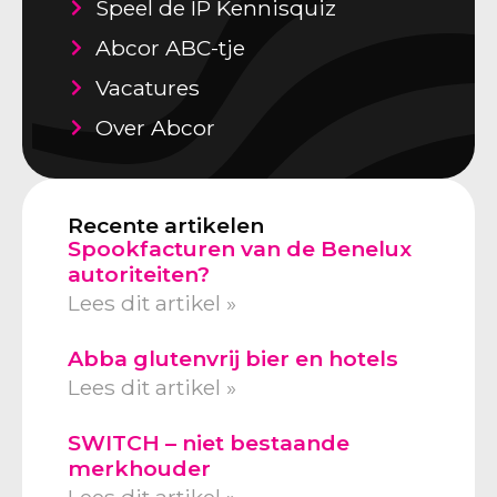
Speel de IP Kennisquiz
Abcor ABC-tje
Vacatures
Over Abcor
Recente artikelen
Spookfacturen van de Benelux
autoriteiten?
Lees dit artikel »
Abba glutenvrij bier en hotels
Lees dit artikel »
SWITCH – niet bestaande
merkhouder