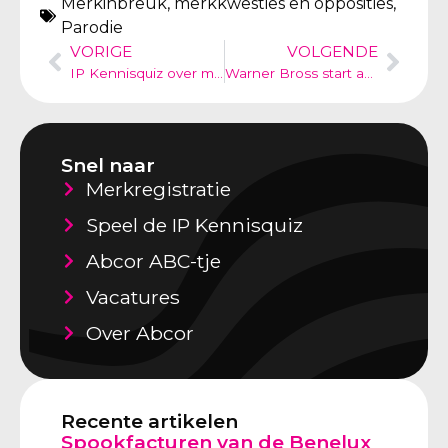
Merkinbreuk, merkkwesties en opposities
,
Parodie
VORIGE
VOLGENDE
IP Kennisquiz over merkenrechten
Warner Bross start actie tegen HARRY POPPER condooms, parodie of keihard meeliften op de populariteit van een ander.
Snel naar
Merkregistratie
Speel de IP Kennisquiz
Abcor ABC-tje
Vacatures
Over Abcor
Recente artikelen
Spookfacturen van de Benelux