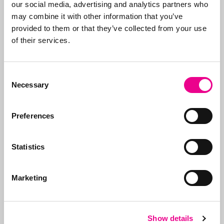
our social media, advertising and analytics partners who
Neem contact op
may combine it with other information that you’ve
Bel ons:
071-5763116
of stuur
provided to them or that they’ve collected from your use
een e-mail:
info@abcor-ip.com
of their services.
Consent
Necessary
Selection
Over Abcor
Preferences
Abcor is gespecialiseerd
in het aanvragen van
merken- en
Statistics
modelrechten
. Dit
Meer over
doen wij in de
Abcor
wereldwijd voor zowel
Marketing
het
MKB
als
internationale
bedrijven, maar vaak
Show details