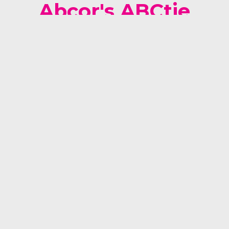
Abcor's ABCtje
man
vrouw
anders
Ja, stuur mij de nieuwsbrief
Meld aan ⟶