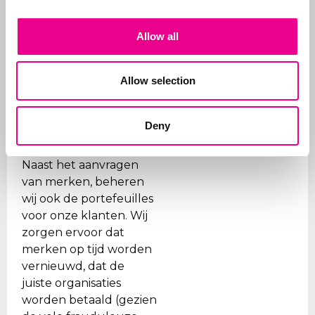
start alles met een
eerste Benelux
Allow all
aanvraag. Doel is de
klant te ontzorgen en
daarom verzorgen we
Allow selection
alle stappen, van eerste
advies wat aan te
vragen en hoe tot aan
Deny
de
registratie
.
Naast het aanvragen
van merken, beheren
wij ook de portefeuilles
voor onze klanten. Wij
zorgen ervoor dat
merken op tijd worden
vernieuwd, dat de
juiste organisaties
worden betaald (gezien