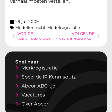
verhaal moeten vertellen.
29 juli 2009
Modellenrecht
,
Modelregistratie
VORIGE
VOLGENDE
KVK – Kantoor voor Klanten – spookfacturen en oplichters
Solex eist domeinnaam e-solex.nl op
Snel naar
Merkregistratie
Speel de IP Kennisquiz
Abcor ABC-tje
Vacatures
Over Abcor