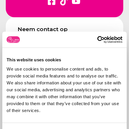
Neem contact op
Bel ons:
071-5763116
of stuur
een e-mail:
info@abcor-ip.com
This website uses cookies
We use cookies to personalise content and ads, to
provide social media features and to analyse our traffic.
We also share information about your use of our site with
Over Abcor
our social media, advertising and analytics partners who
Abcor is gespecialiseerd
may combine it with other information that you’ve
in het aanvragen van
provided to them or that they’ve collected from your use
merken- en
of their services.
modelrechten
. Dit
Meer over
doen wij in de
Abcor
wereldwijd voor zowel