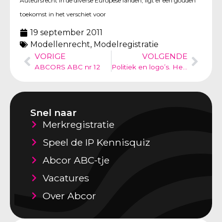
Auteursrecht in de diverse Europese landen, ligt er een gouden
toekomst in het verschiet voor
19 september 2011
Modellenrecht
,
Modelregistratie
VORIGE
VOLGENDE
ABCORS ABC nr 12
Politiek en logo’s. Het probleem met hamers, sikkels en nu ook met de beeltenis van Che Guevara
Snel naar
Merkregistratie
Speel de IP Kennisquiz
Abcor ABC-tje
Vacatures
Over Abcor