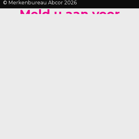
© Merkenbureau Abcor 2026
Meld u aan voor
Abcor's ABCtje
man
vrouw
anders
Ja, stuur mij de nieuwsbrief