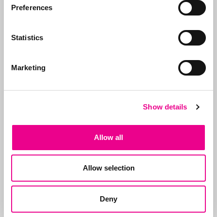
Preferences
Neem contact op
Statistics
Bel ons:
071-5763116
of stuur
een e-mail:
info@abcor-ip.com
Marketing
Show details
Over Abcor
Allow all
Abcor is gespecialiseerd
in het aanvragen van
merken- en
Allow selection
modelrechten
. Dit
Meer over
doen wij in de
Abcor
Deny
wereldwijd voor zowel
het
MKB
als