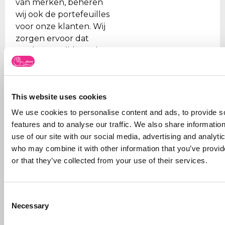
van merken, beheren
wij ook de portefeuilles
voor onze klanten. Wij
zorgen ervoor dat
merken op tijd worden
vernieuwd, dat de
juiste organisaties
worden betaald (gezien
This website uses cookies
de vele frauduleuze
bedrijven) en
We use cookies to personalise content and ads, to provide s
ondersteunen wij onze
features and to analyse our traffic. We also share informatio
klanten bij kwesties.
use of our site with our social media, advertising and analyti
who may combine it with other information that you’ve provi
Daarnaast zijn we
or that they’ve collected from your use of their services.
sparringpartner van
onze klanten bij
nieuwe producten en
Consent
hoe nieuwe ideeën
Necessary
Selection
vorm te geven en te