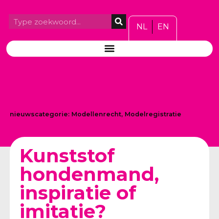
NL
EN
nieuwscategorie:
Modellenrecht
,
Modelregistratie
Kunststof
hondenmand,
inspiratie of
imitati