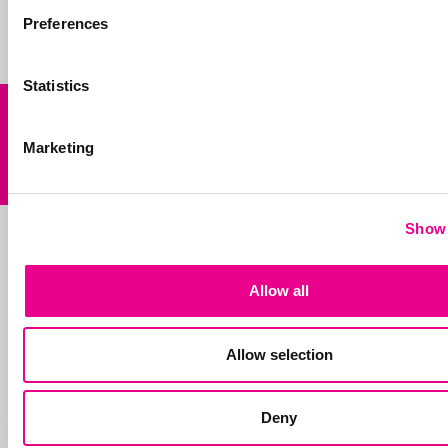
claimen.
Preferences
Statistics
Onze
Andere vraag?
diensten
Marketing
Stuur ons een mail
Show 
Allow all
Allow selection
Deny