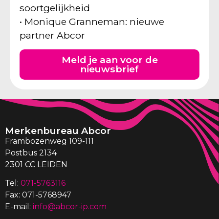
soortgelijkheid
• Monique Granneman: nieuwe
partner Abcor
Meld je aan voor de
nieuwsbrief
Merkenbureau Abcor
Frambozenweg 109-111
Postbus 2134
2301 CC LEIDEN
Tel:
071-5763116
Fax: 071-5768947
E-mail:
info@abcor-ip.com