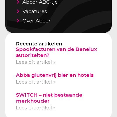
Abcor ABC-tje
Vacatures
Over Abcor
Recente artikelen
Spookfacturen van de Benelux
autoriteiten?
Lees dit artikel »
Abba glutenvrij bier en hotels
Lees dit artikel »
SWITCH – niet bestaande
merkhouder
Lees dit artikel »