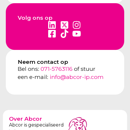
Volg ons op
Neem contact op
Bel ons:
071-5763116
of stuur
een e-mail:
info@abcor-ip.com
Over Abcor
Abcor is gespecialiseerd