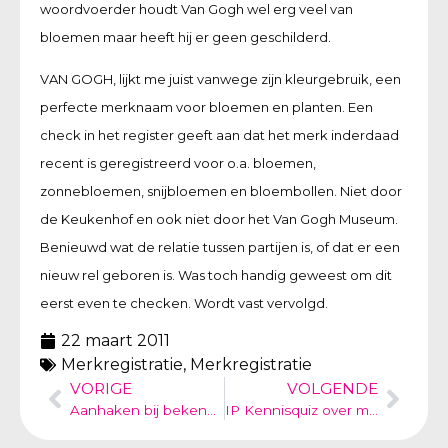
woordvoerder houdt Van Gogh wel erg veel van
bloemen maar heeft hij er geen geschilderd.
VAN GOGH, lijkt me juist vanwege zijn kleurgebruik, een
perfecte merknaam voor bloemen en planten. Een
check in het register geeft aan dat het merk inderdaad
recent is geregistreerd voor o.a. bloemen,
zonnebloemen, snijbloemen en bloembollen. Niet door
de Keukenhof en ook niet door het Van Gogh Museum.
Benieuwd wat de relatie tussen partijen is, of dat er een
nieuw rel geboren is. Was toch handig geweest om dit
eerst even te checken. Wordt vast vervolgd.
22 maart 2011
Merkregistratie
,
Merkregistratie
VORIGE
VOLGENDE
Aanhaken bij bekende personen – Baby Gaga Moedermelkijs (Leiden Intobusiness)
IP Kennisquiz over merkenrechten