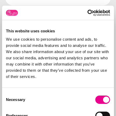
Over Abcor
This website uses cookies
Abcor is gespecialiseerd
in het aanvragen van
We use cookies to personalise content and ads, to
merken- en
provide social media features and to analyse our traffic.
modelrechten
. Dit
We also share information about your use of our site with
Meer over
doen wij in de
our social media, advertising and analytics partners who
Abcor
wereldwijd voor zowel
may combine it with other information that you’ve
het
MKB
als
provided to them or that they’ve collected from your use
internationale
of their services.
bedrijven, maar vaak
start alles met een
Consent
eerste Benelux
Necessary
Selection
aanvraag. Doel is de
klant te ontzorgen en
daarom verzorgen we
Preferences