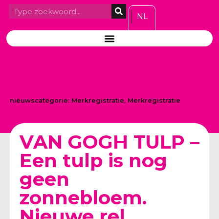
NL
nieuwscategorie:
Merkregistratie
,
Merkregistratie
VAN GOGH TULP –
Een tulp is nog
geen
zonnebloem.
Nieuwe rel