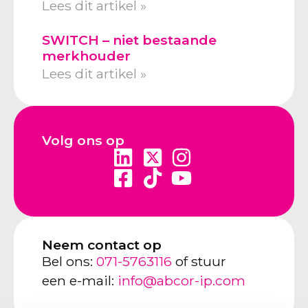
Lees dit artikel »
SWITCH – niet bestaande
merkhouder
Lees dit artikel »
Volg ons op
Neem contact op
Bel ons:
071-5763116
of stuur
een e-mail:
info@abcor-ip.com