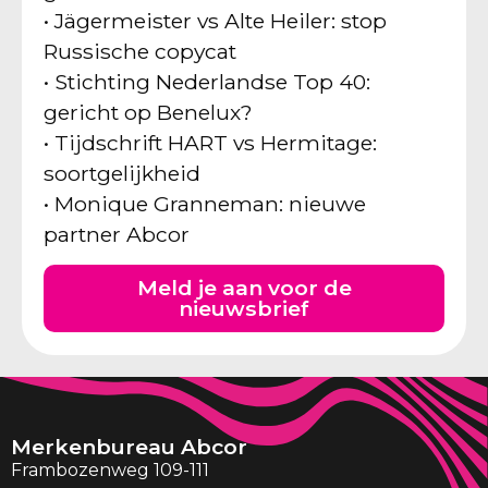
• Jägermeister vs Alte Heiler: stop
Russische copycat
• Stichting Nederlandse Top 40:
gericht op Benelux?
• Tijdschrift HART vs Hermitage:
soortgelijkheid
• Monique Granneman: nieuwe
partner Abcor
Meld je aan voor de
nieuwsbrief
Merkenbureau Abcor
Frambozenweg 109-111