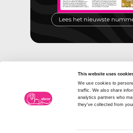
Lees het nieuwste numm
This website uses cookie
We use cookies to personal
traffic. We also share info
analytics partners who may
they’ve collected from your
Merkenbureau Abcor
Frambozenweg 109-111
Bezoe
Postbus 2134
Spoor
2301 CC LEIDEN
5038 