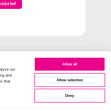
wsbrief
Allow all
alyse our
ing and
Allow selection
r that
Deny
elux