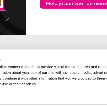
Meld je aan voor de nieu
er
s
ise content and ads, to provide social media features and to an
rmation about your use of our site with our social media, advertis
 combine it with other information that you’ve provided to them o
 use of their services.
Abcor is lid van de
kadres Zuid Nederland
volgende branche- en
laan 460
kwaliteitsorganisaties: Ben
CH TILBURG