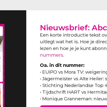
Nieuwsbrief: Abc
Een korte introductie tekst o
uitlegt wat het is. Hoe je dir
lezen en hoe je je kunt abon
nummers.
Oa. in dit nummer:
• EUIPO vs Mora TV: weigeri
• Jägermeister vs Alte Heiler
• Stichting Nederlandse Top 
• Tijdschrift HART vs Hermita
• Monique Granneman: nieuw