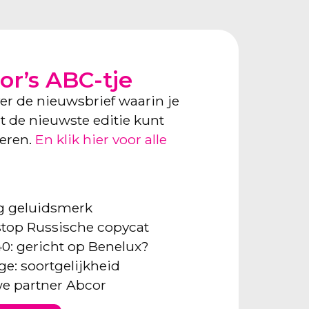
or’s ABC-tje
ver de nieuwsbrief waarin je
ect de nieuwste editie kunt
neren.
En klik hier voor alle
ng geluidsmerk
: stop Russische copycat
40: gericht op Benelux?
ge: soortgelijkheid
e partner Abcor