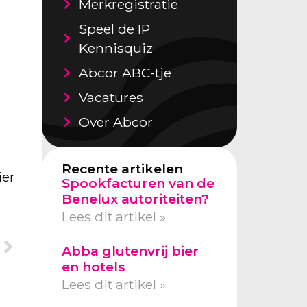
Merkregistratie
Speel de IP
Kennisquiz
Abcor ABC-tje
Vacatures
Over Abcor
Recente artikelen
ier
Spookfacturen van de
Benelux autoriteiten?
Lees dit artikel »
Abba glutenvrij bier
en hotels
Lees dit artikel »