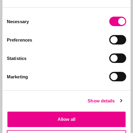
merkhouder
Lees dit artikel »
Consent
Necessary
Selection
Preferences
Volg ons op
Statistics
Marketing
Neem contact op
Bel ons:
071-5763116
of stuur
Show details
een e-mail:
info@abcor-ip.com
Allow all