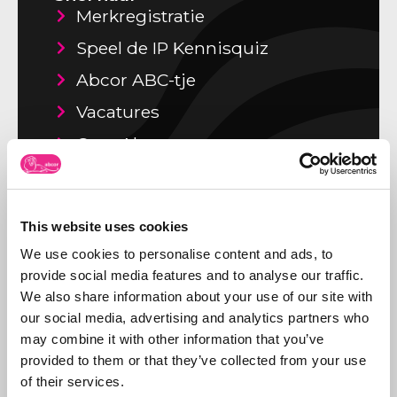
Merkregistratie
Speel de IP Kennisquiz
Abcor ABC-tje
Vacatures
Over Abcor
Recente artikelen
This website uses cookies
Spookfacturen van de Benelux
We use cookies to personalise content and ads, to
autoriteiten?
provide social media features and to analyse our traffic.
Lees dit artikel »
We also share information about your use of our site with
our social media, advertising and analytics partners who
Abba glutenvrij bier en hotels
may combine it with other information that you’ve
Lees dit artikel »
provided to them or that they’ve collected from your use
of their services.
SWITCH – niet bestaande