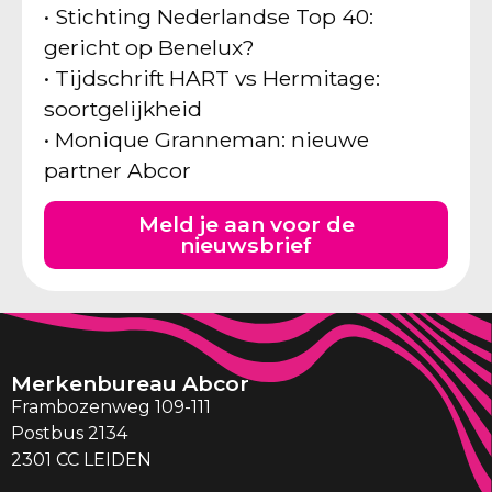
• Stichting Nederlandse Top 40:
gericht op Benelux?
• Tijdschrift HART vs Hermitage:
soortgelijkheid
• Monique Granneman: nieuwe
partner Abcor
Meld je aan voor de
nieuwsbrief
Merkenbureau Abcor
Frambozenweg 109-111
Postbus 2134
2301 CC LEIDEN