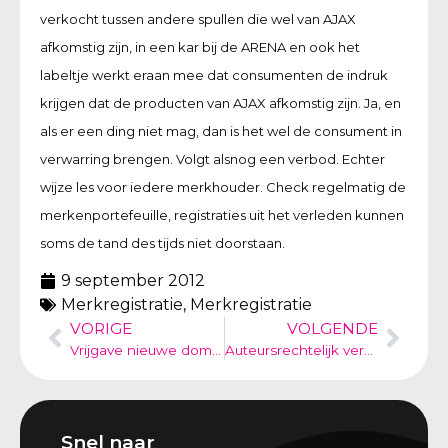
verkocht tussen andere spullen die wel van AJAX
afkomstig zijn, in een kar bij de ARENA en ook het
labeltje werkt eraan mee dat consumenten de indruk
krijgen dat de producten van AJAX afkomstig zijn. Ja, en
als er een ding niet mag, dan is het wel de consument in
verwarring brengen. Volgt alsnog een verbod. Echter
wijze les voor iedere merkhouder. Check regelmatig de
merkenportefeuille, registraties uit het verleden kunnen
soms de tand des tijds niet doorstaan.
9 september 2012
Merkregistratie
,
Merkregistratie
VORIGE
VOLGENDE
Vrijgave nieuwe domeinnamen in Duitsland – start voorinschrijving voor houders van Duitse merken – Sunrise fase gestart
Auteursrechtelijk verbod op gebruik voornaam WISKE? Lijkt me toch niet doel van het auteursrecht.
Snel naar