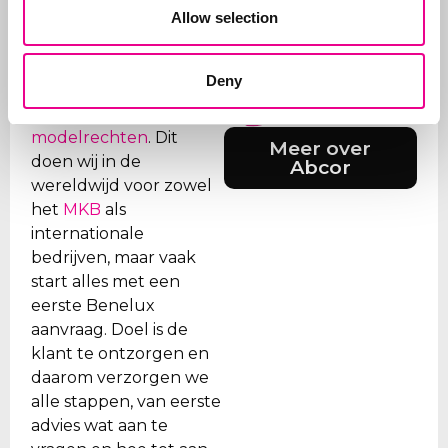
Allow selection
Over Abcor
Abcor is gespecialiseerd
Deny
in het aanvragen van
merken- en
modelrechten
. Dit
Meer over
doen wij in de
Abcor
wereldwijd voor zowel
het
MKB
als
internationale
bedrijven, maar vaak
start alles met een
eerste Benelux
aanvraag. Doel is de
klant te ontzorgen en
daarom verzorgen we
alle stappen, van eerste
advies wat aan te