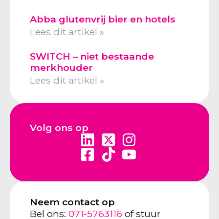
Abba glutenvrij bier en hotels
Lees dit artikel »
SWITCH – niet bestaande
merkhouder
Lees dit artikel »
Volg ons op
Neem contact op
Bel ons:
071-5763116
of stuur