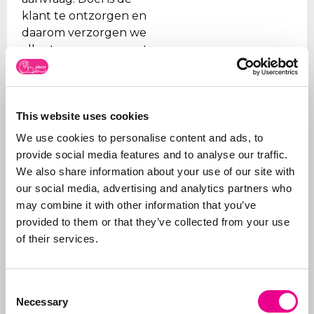
klant te ontzorgen en
daarom verzorgen we
alle stappen, van eerste
advies wat aan te
vragen en hoe tot aan
de
registratie
.
This website uses cookies
Naast het aanvragen
We use cookies to personalise content and ads, to
van merken, beheren
provide social media features and to analyse our traffic.
wij ook de portefeuilles
We also share information about your use of our site with
voor onze klanten. Wij
our social media, advertising and analytics partners who
zorgen ervoor dat
may combine it with other information that you’ve
merken op tijd worden
provided to them or that they’ve collected from your use
vernieuwd, dat de
of their services.
juiste organisaties
worden betaald (gezien
de vele frauduleuze
Consent
bedrijven) en
Necessary
Selection
ondersteunen wij onze