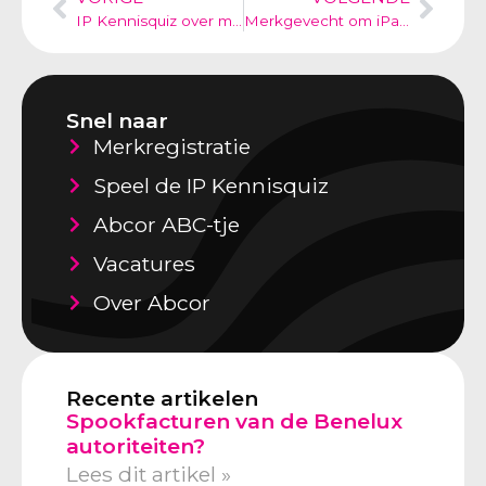
IP Kennisquiz over merkenrechten
Merkgevecht om iPad in Amerika. Fujitsu lanceerde in 2003 al de iPad.
Snel naar
Merkregistratie
Speel de IP Kennisquiz
Abcor ABC-tje
Vacatures
Over Abcor
Recente artikelen
Spookfacturen van de Benelux
autoriteiten?
Lees dit artikel »