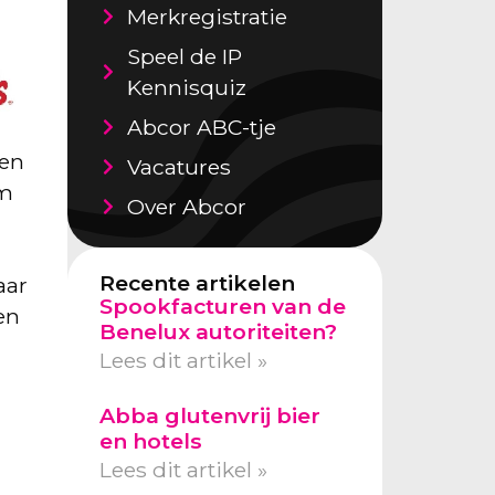
Merkregistratie
Speel de IP
Kennisquiz
Abcor ABC-tje
 en
Vacatures
am
Over Abcor
Recente artikelen
aar
Spookfacturen van de
en
Benelux autoriteiten?
Lees dit artikel »
Abba glutenvrij bier
en hotels
Lees dit artikel »