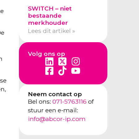
SWITCH – niet
te
bestaande
merkhouder
Lees dit artikel »
De
Volg ons op
n
nse
en,
Neem contact op
Bel ons:
071-5763116
of
stuur een e-mail:
info@abcor-ip.com