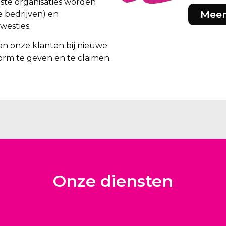
iste organisaties worden
Meer
e bedrijven) en
westies.
an onze klanten bij nieuwe
rm te geven en te claimen.
Onze diensten