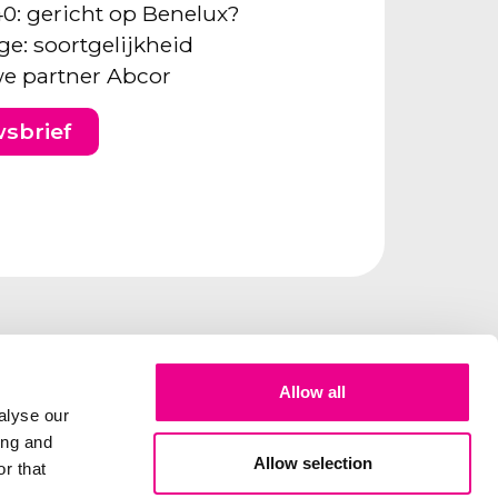
40: gericht op Benelux?
ge: soortgelijkheid
e partner Abcor
wsbrief
Allow all
alyse our
ing and
Allow selection
r that