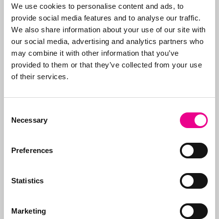
bedrijven, maar vaak
We use cookies to personalise content and ads, to
start alles met een
provide social media features and to analyse our traffic.
eerste Benelux
We also share information about your use of our site with
aanvraag. Doel is de
our social media, advertising and analytics partners who
klant te ontzorgen en
may combine it with other information that you’ve
daarom verzorgen we
provided to them or that they’ve collected from your use
alle stappen, van eerste
of their services.
advies wat aan te
vragen en hoe tot aan
Consent
de
registratie
.
Necessary
Selection
Naast het aanvragen
van merken, beheren
Preferences
wij ook de portefeuilles
voor onze klanten. Wij
zorgen ervoor dat
Statistics
merken op tijd worden
vernieuwd, dat de
Marketing
juiste organisaties