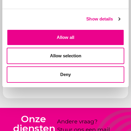
worden betaald (gezien
de vele frauduleuze
bedrijven) en
Show details
ondersteunen wij onze
klanten bij kwesties.
Allow all
Daarnaast zijn we
sparringpartner van
Allow selection
onze klanten bij
nieuwe producten en
hoe nieuwe ideeën
Deny
vorm te geven en te
claimen.
Onze
Andere vraag?
diensten
Stuur ons een mail