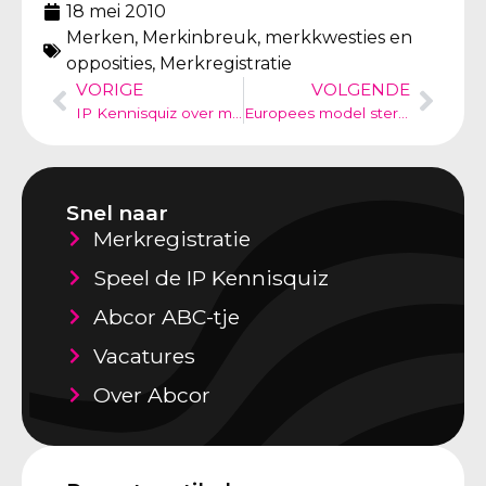
18 mei 2010
Merken
,
Merkinbreuk, merkkwesties en
opposities
,
Merkregistratie
VORIGE
VOLGENDE
IP Kennisquiz over merkenrechten
Europees model sterker dan gedacht – Pepsico Flippo
Snel naar
Merkregistratie
Speel de IP Kennisquiz
Abcor ABC-tje
Vacatures
Over Abcor