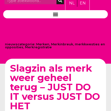
NL
EN
nieuwscategorie:
Merken
,
Merkinbreuk, merkkwesties en
opposities
,
Merkregistratie
Slagzin als merk
weer geheel
terug – JUST DO
IT versus JUST DO
HET