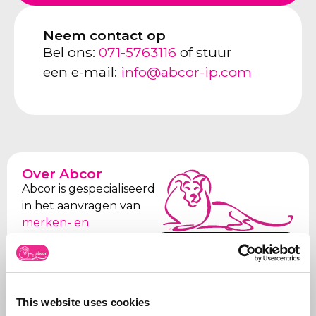
Neem contact op
Bel ons:
071-5763116
of stuur
een e-mail:
info@abcor-ip.com
Over Abcor
Abcor is gespecialiseerd
in het aanvragen van
merken- en
modelrechten
. Dit
Meer over
doen wij in de
Abcor
wereldwijd voor zowel
het
MKB
als
This website uses cookies
internationale