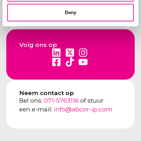
merkhouder
Deny
Lees dit artikel »
Volg ons op
Neem contact op
Bel ons:
071-5763116
of stuur
een e-mail:
info@abcor-ip.com