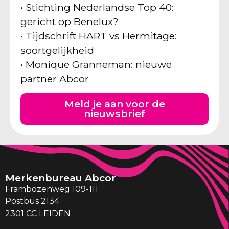
• Stichting Nederlandse Top 40:
gericht op Benelux?
• Tijdschrift HART vs Hermitage:
soortgelijkheid
• Monique Granneman: nieuwe
partner Abcor
Meld je aan voor de
nieuwsbrief
Merkenbureau Abcor
Frambozenweg 109-111
Postbus 2134
2301 CC LEIDEN