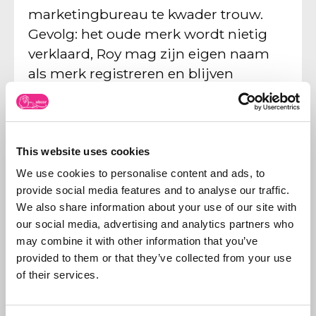
marketingbureau te kwader trouw.
Gevolg: het oude merk wordt nietig
verklaard, Roy mag zijn eigen naam
als merk registreren en blijven
gebruiken. De uitspraak is volledig in
lijn met eerdere uitspraken van het
Europese Gerecht en laat zien dat
merkkaping niet loont.
This website uses cookies
We use cookies to personalise content and ads, to
25 juni 2015
provide social media features and to analyse our traffic.
Merken
,
Merkinbreuk, merkkwesties en
We also share information about your use of our site with
opposities
,
Merkregistratie
our social media, advertising and analytics partners who
VORIGE
VOLGENDE
may combine it with other information that you’ve
Lidl Snelle Jelle (HDC kranten – Plus werken bijlage)
Roy Donders eist naam op (HDC kranten – Plus werken bijlage)
provided to them or that they’ve collected from your use
of their services.
Snel naar