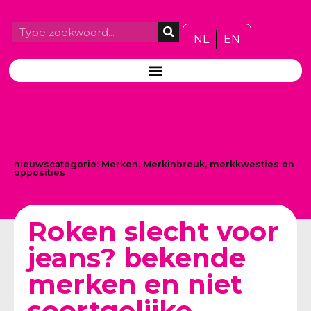
NL
EN
nieuwscategorie:
Merken
,
Merkinbreuk, merkkwesties en
opposities
Roken slecht voor
jeans? bekende
merken en niet
soortgelijke