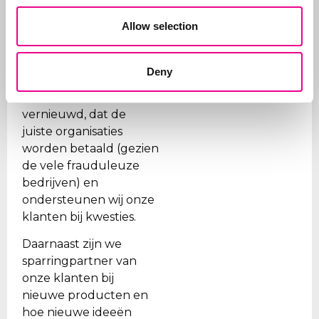
Naast het aanvragen
Allow selection
van merken, beheren
wij ook de portefeuilles
voor onze klanten. Wij
Deny
zorgen ervoor dat
merken op tijd worden
vernieuwd, dat de
juiste organisaties
worden betaald (gezien
de vele frauduleuze
bedrijven) en
ondersteunen wij onze
klanten bij kwesties.
Daarnaast zijn we
sparringpartner van
onze klanten bij
nieuwe producten en
hoe nieuwe ideeën