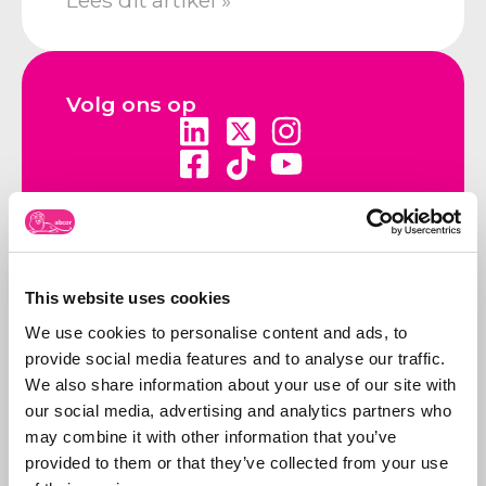
Lees dit artikel »
Volg ons op
Neem contact op
Bel ons:
071-5763116
of stuur
This website uses cookies
een e-mail:
info@abcor-ip.com
We use cookies to personalise content and ads, to
provide social media features and to analyse our traffic.
We also share information about your use of our site with
our social media, advertising and analytics partners who
may combine it with other information that you’ve
provided to them or that they’ve collected from your use
Over Abcor