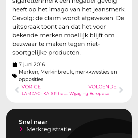
sigarettenmerk een negatief gevolg
heeft op het imago van het jeansmerk.
Gevolg: de claim wordt afgewezen. De
uitspraak toont aan dat het voor
bekende merken moeilijk blijft om
bezwaar te maken tegen niet-
soortgelijke producten.
7 juni 2016
Merken
,
Merkinbreuk, merkkwesties en
opposities
VORIGE
VOLGENDE
LAMZAC- KAISR het gevecht om The Original lucht ligzak en de grenzen van het modellenrecht
Wijziging Europese merken – de nieuwe Europese merkenrichtlijn
Snel naar
Merkregistratie