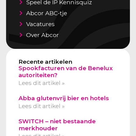
Speel de IP Kennisquiz
Abcor ABC-tje
Vacatures
Over Abcor
Recente artikelen
Spookfacturen van de Benelux
autoriteiten?
Lees dit artikel »
Abba glutenvrij bier en hotels
Lees dit artikel »
SWITCH – niet bestaande
merkhouder