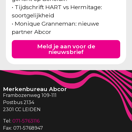
• Tijdschrift HART vs Hermitage:
soortgelijkheid
• Monique Granneman: nieuwe
partner Abcor
Meld je aan voor de
nieuwsbrief
Merkenbureau Abcor
Frambozenweg 109-111
Postbus 2134
2301 CC LEIDEN
Tel:
071-5763116
Fax: 071-5768947