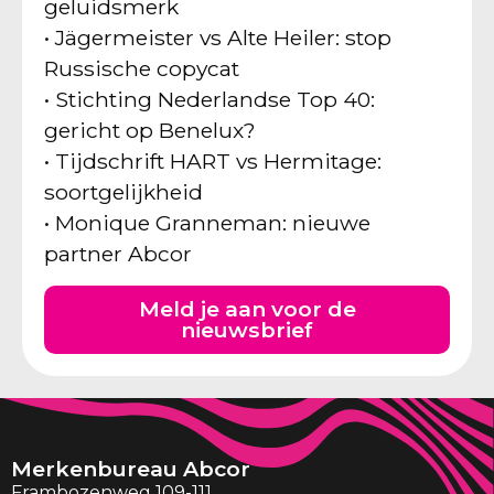
geluidsmerk
• Jägermeister vs Alte Heiler: stop
Russische copycat
• Stichting Nederlandse Top 40:
gericht op Benelux?
• Tijdschrift HART vs Hermitage:
soortgelijkheid
• Monique Granneman: nieuwe
partner Abcor
Meld je aan voor de
nieuwsbrief
Merkenbureau Abcor
Frambozenweg 109-111