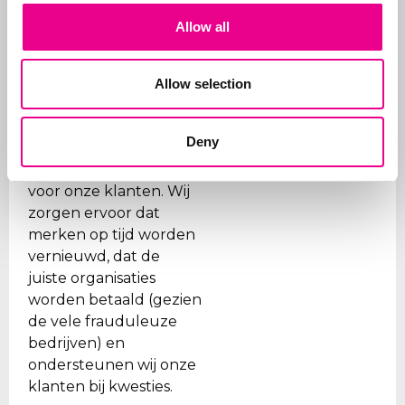
daarom verzorgen we
alle stappen, van eerste
Allow all
advies wat aan te
vragen en hoe tot aan
Allow selection
de
registratie
.
Naast het aanvragen
Deny
van merken, beheren
wij ook de portefeuilles
voor onze klanten. Wij
zorgen ervoor dat
merken op tijd worden
vernieuwd, dat de
juiste organisaties
worden betaald (gezien
de vele frauduleuze
bedrijven) en
ondersteunen wij onze
klanten bij kwesties.