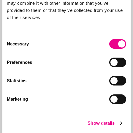
may combine it with other information that you’ve
provided to them or that they’ve collected from your use
of their services.
Over Abcor
Consent
Abcor is gespecialiseerd
Necessary
Selection
in het aanvragen van
merken- en
Preferences
modelrechten
. Dit
Meer over
doen wij in de
Abcor
wereldwijd voor zowel
Statistics
het
MKB
als
internationale
bedrijven, maar vaak
Marketing
start alles met een
eerste Benelux
aanvraag. Doel is de
Show details
klant te ontzorgen en