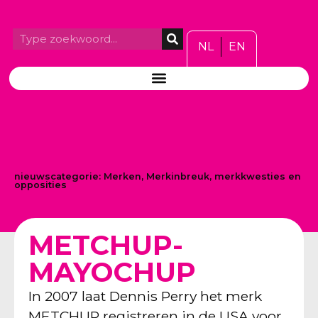
NL
EN
nieuwscategorie:
Merken
,
Merkinbreuk, merkkwesties en
opposities
METCHUP-
MAYOCHUP
In 2007 laat Dennis Perry het merk
METCHUP registreren in de USA voor