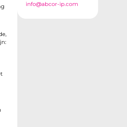
info@abcor-ip.com
ng
de,
jn:
t
m
o