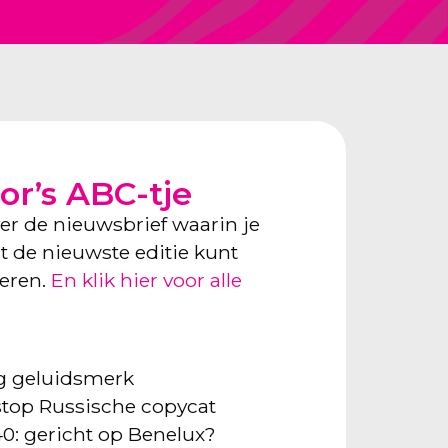
or’s ABC-tje
ver de nieuwsbrief waarin je
ect de nieuwste editie kunt
neren.
En klik hier voor alle
ng geluidsmerk
: stop Russische copycat
40: gericht op Benelux?