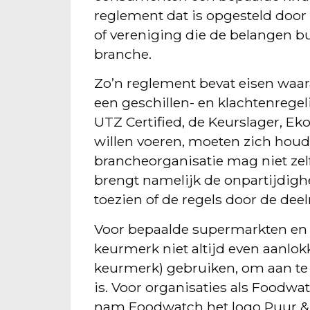
reglement dat is opgesteld door 
of vereniging die de belangen 
branche.
Zo’n reglement bevat eisen waa
een geschillen- en klachtenreg
UTZ Certified, de Keurslager, 
willen voeren, moeten zich hou
brancheorganisatie mag niet zel
brengt namelijk de onpartijdighe
toezien of de regels door de de
Voor bepaalde supermarkten en f
keurmerk niet altijd even aanlokk
keurmerk) gebruiken, om aan te
is. Voor organisaties als Foodw
nam Foodwatch het logo Puur & Ee