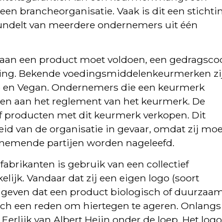
een brancheorganisatie. Vaak is dit een stichti
bundelt van meerdere ondernemers uit één
raan een product moet voldoen, een gedragsco
eling. Bekende voedingsmiddelenkeurmerken zi
Eko en Vegan. Ondernemers die een keurmerk
den aan het reglement van het keurmerk. De
f producten met dit keurmerk verkopen. Dit
id van de organisatie in gevaar, omdat zij moe
elnemende partijen worden nageleefd.
abrikanten is gebruik van een collectief
elijk. Vandaar dat zij een eigen logo (soort
 geven dat een product biologisch of duurzaa
atch een reden om hiertegen te ageren. Onlangs
rlijk van Albert Heijn onder de loep. Het log