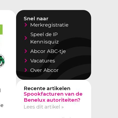
Snel naar
Merkregistratie
Speel de IP
Kennisquiz
Abcor ABC-tje
Vacatures
Over Abcor
Recente artikelen
d
Spookfacturen van de
Benelux autoriteiten?
ie
Lees dit artikel »