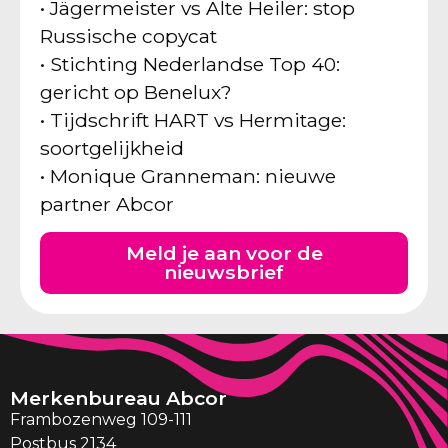
• Jägermeister vs Alte Heiler: stop
Russische copycat
• Stichting Nederlandse Top 40:
gericht op Benelux?
• Tijdschrift HART vs Hermitage:
soortgelijkheid
• Monique Granneman: nieuwe
partner Abcor
Meld je aan voor de
nieuwsbrief
Merkenbureau Abcor
Frambozenweg 109-111
Postbus 2134