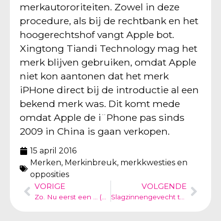
merkautororiteiten. Zowel in deze
procedure, als bij de rechtbank en het
hoogerechtshof vangt Apple bot.
Xingtong Tiandi Technology mag het
merk blijven gebruiken, omdat Apple
niet kon aantonen dat het merk
iPHone direct bij de introductie al een
bekend merk was. Dit komt mede
omdat Apple de i¨Phone pas sinds
2009 in China is gaan verkopen.
15 april 2016
Merken
,
Merkinbreuk, merkkwesties en
opposities
VORIGE
VOLGENDE
Zo. Nu eerst een … (HDC kranten – Plus werken bijlage)
Slagzinnengevecht tussen Merci en Leonidas