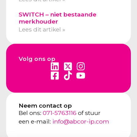
SWITCH – niet bestaande
merkhouder
Lees dit artikel »
Volg ons op
Neem contact op
Bel ons:
071-5763116
of stuur
een e-mail:
info@abcor-ip.com