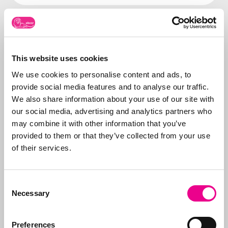
Over Abcor
Abcor is gespecialiseerd
This website uses cookies
in het aanvragen van
We use cookies to personalise content and ads, to
merken- en
provide social media features and to analyse our traffic.
modelrechten
. Dit
Meer over
We also share information about your use of our site with
doen wij in de
Abcor
our social media, advertising and analytics partners who
wereldwijd voor zowel
may combine it with other information that you’ve
het
MKB
als
provided to them or that they’ve collected from your use
internationale
of their services.
bedrijven, maar vaak
start alles met een
eerste Benelux
Consent
aanvraag. Doel is de
Necessary
Selection
klant te ontzorgen en
daarom verzorgen we
Preferences