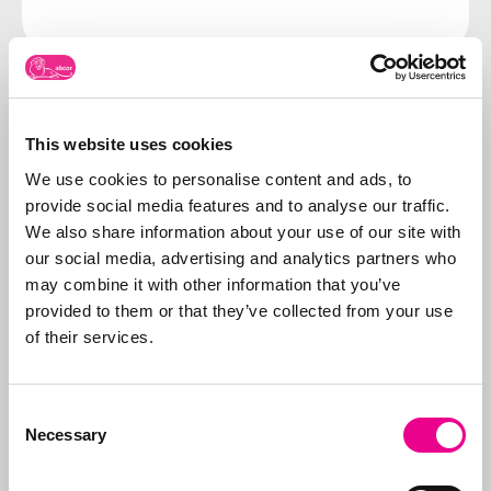
Over Abcor
This website uses cookies
Abcor is gespecialiseerd
We use cookies to personalise content and ads, to
in het aanvragen van
provide social media features and to analyse our traffic.
merken- en
We also share information about your use of our site with
modelrechten
. Dit
Meer over
our social media, advertising and analytics partners who
doen wij in de
Abcor
may combine it with other information that you’ve
wereldwijd voor zowel
provided to them or that they’ve collected from your use
het
MKB
als
of their services.
internationale
bedrijven, maar vaak
start alles met een
Consent
eerste Benelux
Necessary
Selection
aanvraag. Doel is de
klant te ontzorgen en