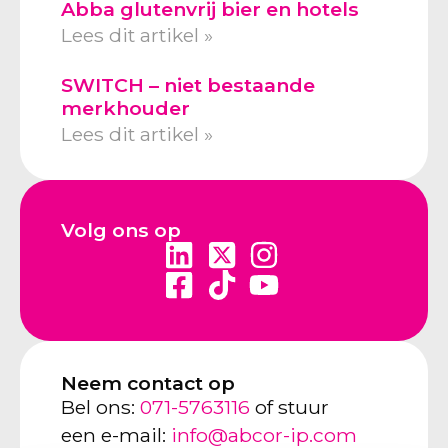
Abba glutenvrij bier en hotels
Lees dit artikel »
SWITCH – niet bestaande
merkhouder
Lees dit artikel »
Volg ons op
Neem contact op
Bel ons:
071-5763116
of stuur
een e-mail:
info@abcor-ip.com