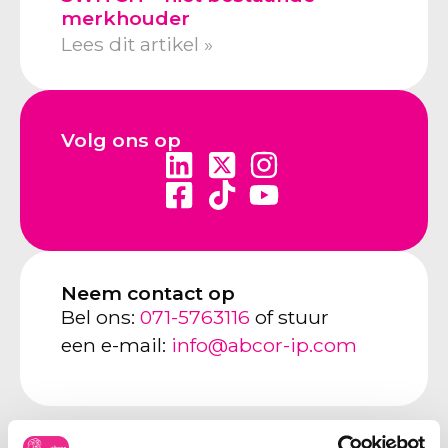
merkhouder
Lees dit artikel »
Volg ons op
Neem contact op
Bel ons:
071-5763116
of stuur
een e-mail:
info@abcor-ip.com