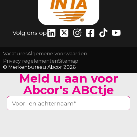
Volg ons op
Vacatures
Algemene voorwaarden
Privacy regelementen
Sitemap
© Merkenbureau Abcor 2026
Meld u aan voor
Abcor's ABCtje