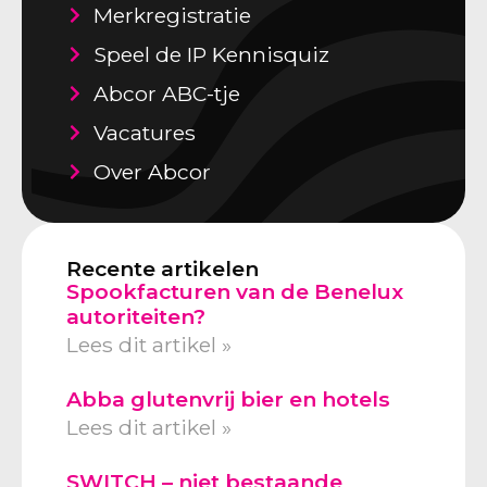
Merkregistratie
Speel de IP Kennisquiz
Abcor ABC-tje
Vacatures
Over Abcor
Recente artikelen
Spookfacturen van de Benelux
autoriteiten?
Lees dit artikel »
Abba glutenvrij bier en hotels
Lees dit artikel »
SWITCH – niet bestaande