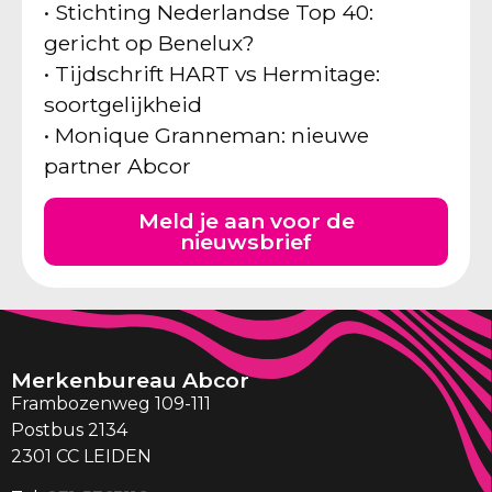
• Stichting Nederlandse Top 40:
gericht op Benelux?
• Tijdschrift HART vs Hermitage:
soortgelijkheid
• Monique Granneman: nieuwe
partner Abcor
Meld je aan voor de
nieuwsbrief
Merkenbureau Abcor
Frambozenweg 109-111
Postbus 2134
2301 CC LEIDEN