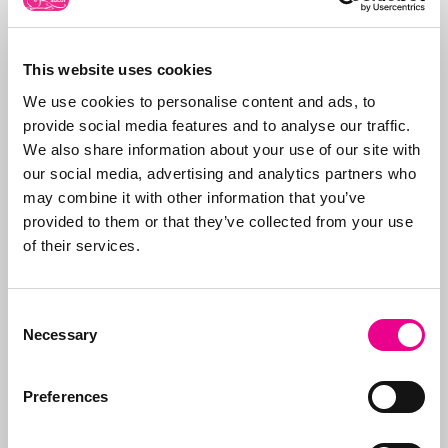
Over Abcor
Abcor is gespecialiseerd
This website uses cookies
in het aanvragen van
We use cookies to personalise content and ads, to
merken- en
provide social media features and to analyse our traffic.
modelrechten
. Dit
Meer over
We also share information about your use of our site with
doen wij in de
Abcor
our social media, advertising and analytics partners who
wereldwijd voor zowel
may combine it with other information that you’ve
het
MKB
als
provided to them or that they’ve collected from your use
internationale
of their services.
bedrijven, maar vaak
start alles met een
eerste Benelux
Consent
aanvraag. Doel is de
Necessary
Selection
klant te ontzorgen en
daarom verzorgen we
Preferences
alle stappen, van eerste
advies wat aan te
vragen en hoe tot aan