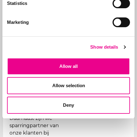
Statistics
de
registratie
.
Naast het aanvragen
Marketing
van merken, beheren
wij ook de portefeuilles
voor onze klanten. Wij
Show details
zorgen ervoor dat
merken op tijd worden
vernieuwd, dat de
Allow all
juiste organisaties
worden betaald (gezien
de vele frauduleuze
Allow selection
bedrijven) en
ondersteunen wij onze
Deny
klanten bij kwesties.
Daarnaast zijn we
sparringpartner van
onze klanten bij