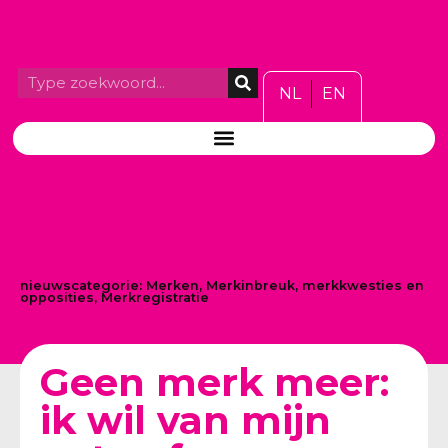
NL
EN
nieuwscategorie:
Merken
,
Merkinbreuk, merkkwesties en
opposities
,
Merkregistratie
Geen merk meer:
ik wil van mijn