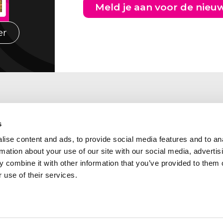
Meld je aan voor de nieu
er
s
ise content and ads, to provide social media features and to an
rmation about your use of our site with our social media, advertis
 combine it with other information that you’ve provided to them o
 use of their services.
Abcor is lid van de
kadres Zuid Nederland
volgende branche- en
laan 460
kwaliteitsorganisaties: Ben
CH TILBURG