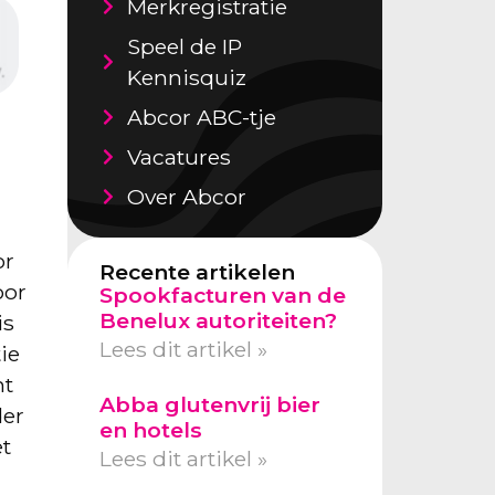
Merkregistratie
Speel de IP
Kennisquiz
Abcor ABC-tje
Vacatures
Over Abcor
or
Recente artikelen
oor
Spookfacturen van de
Benelux autoriteiten?
is
Lees dit artikel »
ie
nt
Abba glutenvrij bier
der
en hotels
et
Lees dit artikel »