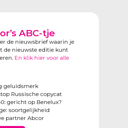
or’s ABC-tje
ver de nieuwsbrief waarin je
ect de nieuwste editie kunt
neren.
En klik hier voor alle
ng geluidsmerk
: stop Russische copycat
40: gericht op Benelux?
ge: soortgelijkheid
e partner Abcor