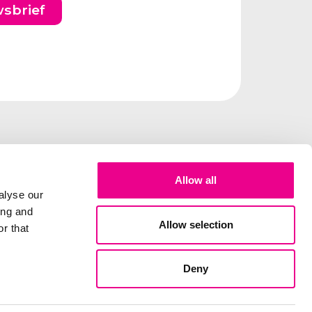
wsbrief
Allow all
alyse our
ing and
Allow selection
r that
Deny
elux