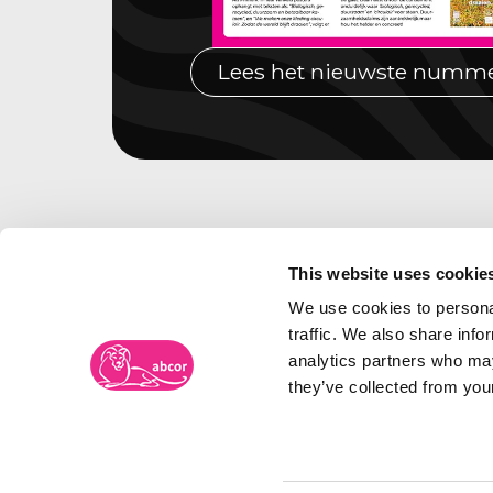
Lees het nieuwste numm
This website uses cookie
We use cookies to personal
traffic. We also share info
analytics partners who may
they’ve collected from your
Merkenbureau Abcor
Frambozenweg 109-111
Bezoe
Postbus 2134
Spoor
2301 CC LEIDEN
5038 