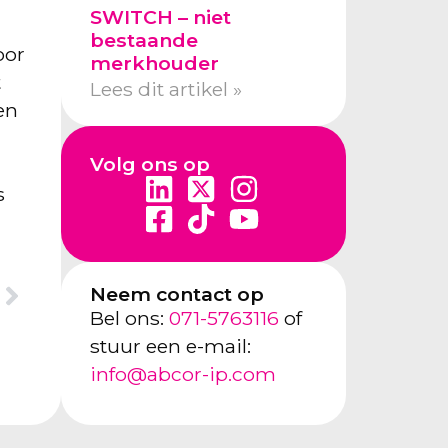
SWITCH – niet
bestaande
oor
merkhouder
t
Lees dit artikel »
en
Volg ons op
s
Neem contact op
Bel ons:
071-5763116
of
stuur een e-mail:
info@abcor-ip.com