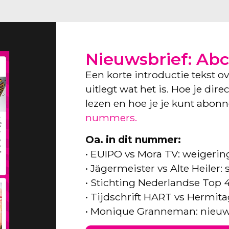
Nieuwsbrief: Abc
Een korte introductie tekst o
uitlegt wat het is. Hoe je dir
lezen en hoe je je kunt abon
nummers.
Oa. in dit nummer:
• EUIPO vs Mora TV: weigeri
• Jägermeister vs Alte Heiler
• Stichting Nederlandse Top 
• Tijdschrift HART vs Hermita
• Monique Granneman: nieuw