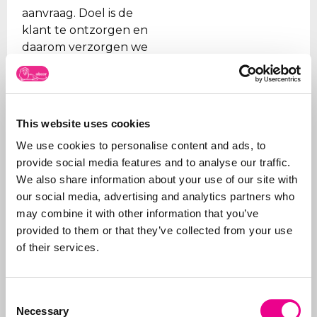
aanvraag. Doel is de
klant te ontzorgen en
daarom verzorgen we
alle stappen, van eerste
advies wat aan te
vragen en hoe tot aan
de
registratie
.
This website uses cookies
Naast het aanvragen
We use cookies to personalise content and ads, to
van merken, beheren
provide social media features and to analyse our traffic.
wij ook de portefeuilles
We also share information about your use of our site with
voor onze klanten. Wij
our social media, advertising and analytics partners who
zorgen ervoor dat
may combine it with other information that you’ve
merken op tijd worden
provided to them or that they’ve collected from your use
vernieuwd, dat de
of their services.
juiste organisaties
worden betaald (gezien
de vele frauduleuze
Consent
Necessary
bedrijven) en
Selection