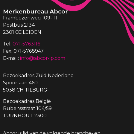
Merkenbureau Abcor
Frambozenweg 109-111
Postbus 2134
2301 CC LEIDEN
Tel:
071-5763116
Fax: 071-5768947
E-mail:
info@abcor-ip.com
Bezoekadres Zuid Nederland
Spoorlaan 460
5038 CH TILBURG
Bezoekadres België
Rubensstraat 104/59
TURNHOUT 2300
Abcor is lid van de volgende branche- en