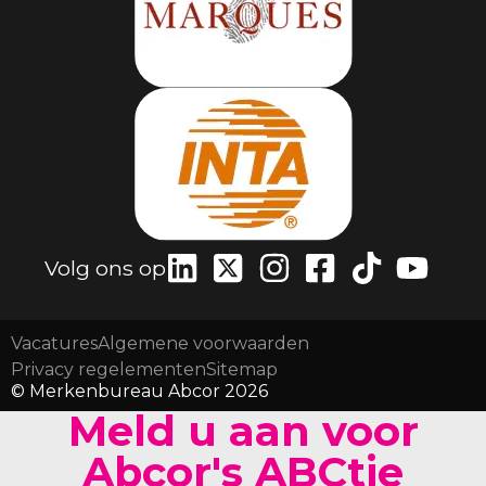
Volg ons op
Vacatures
Algemene voorwaarden
Privacy regelementen
Sitemap
© Merkenbureau Abcor 2026
Meld u aan voor
Abcor's ABCtje