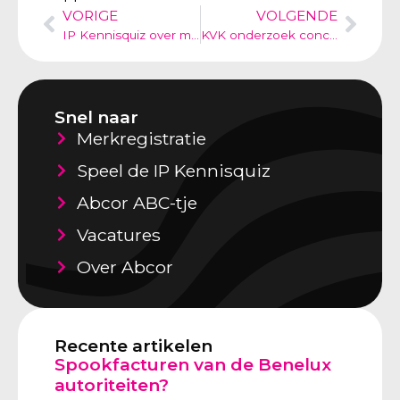
VORIGE
VOLGENDE
IP Kennisquiz over merkenrechten
KVK onderzoek conclusie 2012: Ondernemers beschermen naam en logo niet goed.
Snel naar
Merkregistratie
Speel de IP Kennisquiz
Abcor ABC-tje
Vacatures
Over Abcor
Recente artikelen
Spookfacturen van de Benelux
autoriteiten?