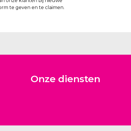
an onze klanten bij nieuwe
rm te geven en te claimen.
Onze diensten