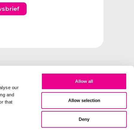
wsbrief
Allow all
alyse our
ing and
Allow selection
r that
Deny