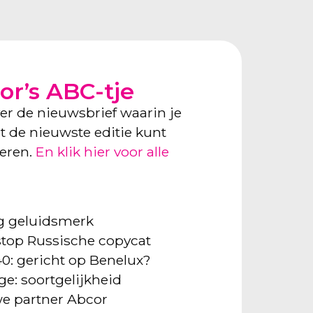
or’s ABC-tje
ver de nieuwsbrief waarin je
ect de nieuwste editie kunt
neren.
En klik hier voor alle
ng geluidsmerk
: stop Russische copycat
40: gericht op Benelux?
ge: soortgelijkheid
e partner Abcor