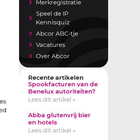
Merkregistratie
Speel de IP
Kennisquiz
Abcor ABC-tje
Vacatures
Over Abcor
Recente artikelen
Spookfacturen van de
Benelux autoriteiten?
Lees dit artikel »
es
oed
Abba glutenvrij bier
en hotels
Lees dit artikel »