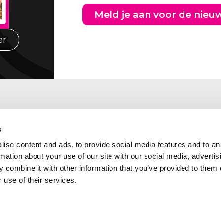
Meld je aan voor de nieu
er
s
ise content and ads, to provide social media features and to an
rmation about your use of our site with our social media, advertis
 combine it with other information that you’ve provided to them o
 use of their services.
Abcor is lid van de
kadres Zuid Nederland
volgende branche- en
laan 460