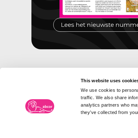
Lees het nieuwste numm
This website uses cookie
We use cookies to personal
traffic. We also share info
analytics partners who may
they’ve collected from your
Merkenbureau Abcor
Frambozenweg 109-111
Bezoe
Postbus 2134
Spoor