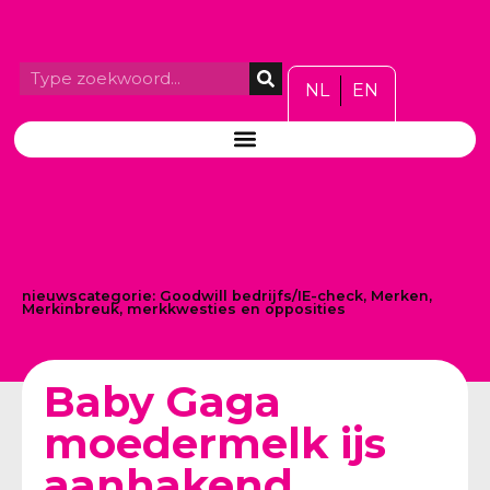
NL
EN
nieuwscategorie:
Goodwill bedrijfs/IE-check
,
Merken
,
Merkinbreuk, merkkwesties en opposities
Baby Gaga
moedermelk ijs
aanhakend