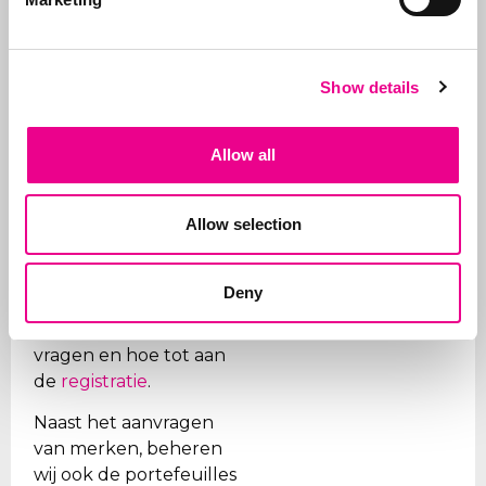
modelrechten
. Dit
Meer over
doen wij in de
Abcor
wereldwijd voor zowel
Show details
het
MKB
als
internationale
bedrijven, maar vaak
Allow all
start alles met een
eerste Benelux
Allow selection
aanvraag. Doel is de
klant te ontzorgen en
daarom verzorgen we
Deny
alle stappen, van eerste
advies wat aan te
vragen en hoe tot aan
de
registratie
.
Naast het aanvragen
van merken, beheren
wij ook de portefeuilles