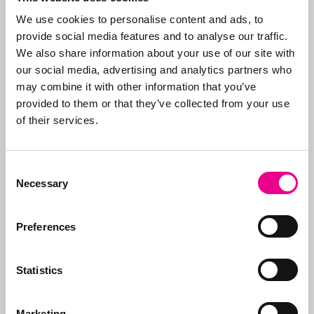
Volg ons op
We use cookies to personalise content and ads, to
provide social media features and to analyse our traffic.
We also share information about your use of our site with
our social media, advertising and analytics partners who
may combine it with other information that you’ve
provided to them or that they’ve collected from your use
Neem contact op
of their services.
Bel ons:
071-5763116
of stuur
een e-mail:
info@abcor-ip.com
Consent
Necessary
Selection
Preferences
Over Abcor
Statistics
Abcor is gespecialiseerd
in het aanvragen van
merken- en
Marketing