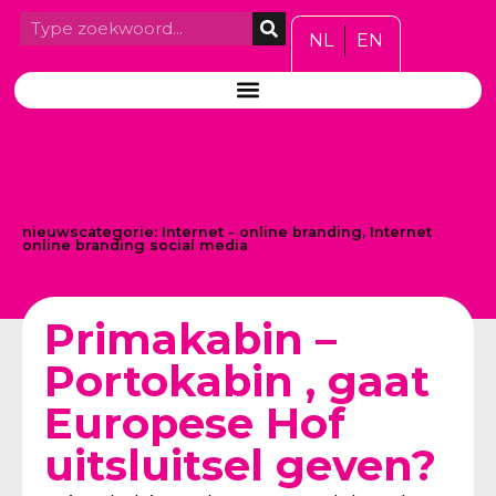
NL
EN
nieuwscategorie:
Internet - online branding
,
Internet
online branding social media
Primakabin –
Portokabin , gaat
Europese Hof
uitsluitsel geven?