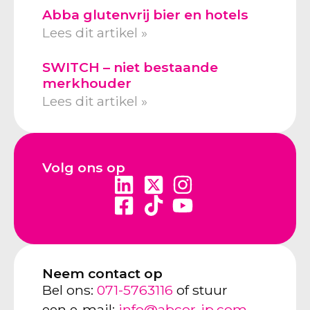
Abba glutenvrij bier en hotels
Lees dit artikel »
SWITCH – niet bestaande
merkhouder
Lees dit artikel »
Volg ons op
Neem contact op
Bel ons:
071-5763116
of stuur
een e-mail:
info@abcor-ip.com