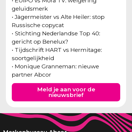
• EUIPO vs Mora TV: weigering
geluidsmerk
• Jägermeister vs Alte Heiler: stop
Russische copycat
• Stichting Nederlandse Top 40:
gericht op Benelux?
• Tijdschrift HART vs Hermitage:
soortgelijkheid
• Monique Granneman: nieuwe
partner Abcor
Meld je aan voor de
nieuwsbrief
Merkenbureau Abcor