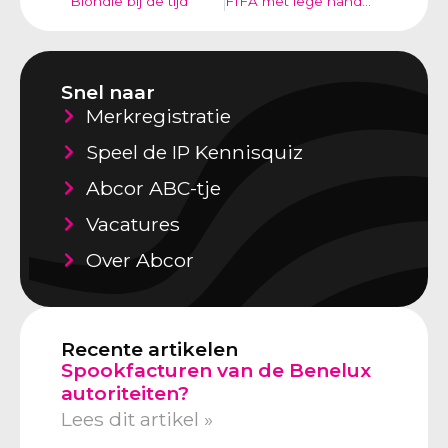
Blondie bij de tijd
FIFA met lege handen
Snel naar
Merkregistratie
Speel de IP Kennisquiz
Abcor ABC-tje
Vacatures
Over Abcor
Recente artikelen
Spookfacturen van de Benelux
autoriteiten?
Lees dit artikel »