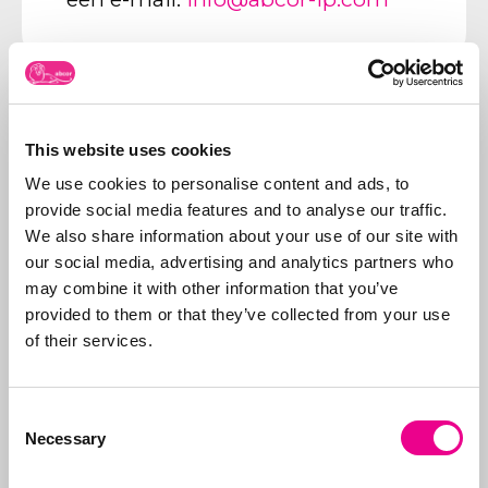
This website uses cookies
Over Abcor
Abcor is gespecialiseerd
We use cookies to personalise content and ads, to
in het aanvragen van
provide social media features and to analyse our traffic.
merken- en
We also share information about your use of our site with
modelrechten
. Dit
our social media, advertising and analytics partners who
Meer over
doen wij in de
Abcor
may combine it with other information that you’ve
wereldwijd voor zowel
provided to them or that they’ve collected from your use
het
MKB
als
of their services.
internationale
bedrijven, maar vaak
start alles met een
Consent
Necessary
eerste Benelux
Selection
aanvraag. Doel is de