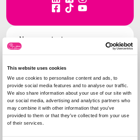
Neem contact op
Bel ons:
071-5763116
of stuur
een e-mail:
info@abcor-ip.com
This website uses cookies
We use cookies to personalise content and ads, to
provide social media features and to analyse our traffic.
We also share information about your use of our site with
Over Abcor
our social media, advertising and analytics partners who
Abcor is gespecialiseerd
may combine it with other information that you’ve
in het aanvragen van
provided to them or that they’ve collected from your use
merken- en
of their services.
modelrechten
. Dit
Meer over
doen wij in de
Abcor