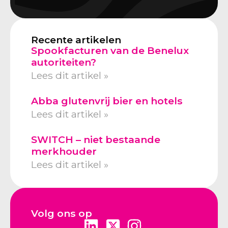
Recente artikelen
Spookfacturen van de Benelux
autoriteiten?
Lees dit artikel »
Abba glutenvrij bier en hotels
Lees dit artikel »
SWITCH – niet bestaande
merkhouder
Lees dit artikel »
Volg ons op