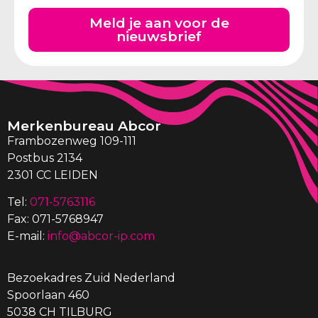
Meld je aan voor de
nieuwsbrief
Merkenbureau Abcor
Frambozenweg 109-111
Postbus 2134
2301 CC LEIDEN
Tel:
071-5763116
Fax: 071-5768947
E-mail:
info@abcor-ip.com
Bezoekadres Zuid Nederland
Spoorlaan 460
5038 CH TILBURG