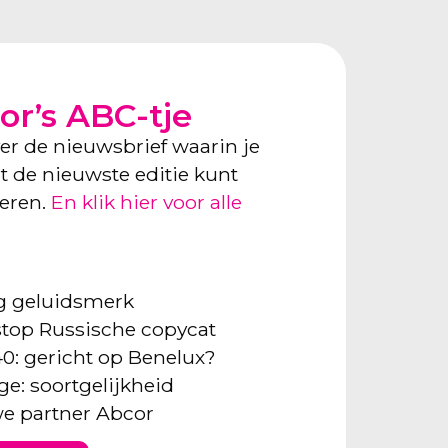
or’s ABC-tje
ver de nieuwsbrief waarin je
ect de nieuwste editie kunt
neren.
En klik hier voor alle
ng geluidsmerk
: stop Russische copycat
40: gericht op Benelux?
ge: soortgelijkheid
e partner Abcor