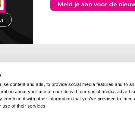
Meld je aan voor de nieu
er
s
ise content and ads, to provide social media features and to an
rmation about your use of our site with our social media, advertis
 combine it with other information that you’ve provided to them o
 use of their services.
Abcor is lid van de
kadres Zuid Nederland
volgende branche- en
laan 460
kwaliteitsorganisaties: Ben
CH TILBURG