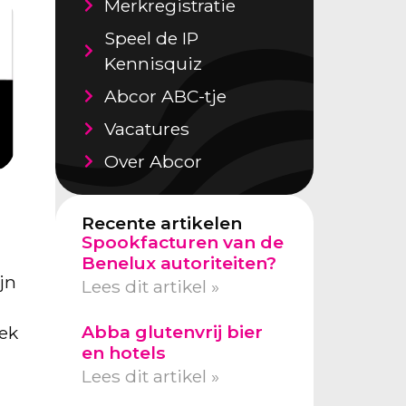
Merkregistratie
Speel de IP
Kennisquiz
Abcor ABC-tje
Vacatures
Over Abcor
Recente artikelen
Spookfacturen van de
Benelux autoriteiten?
jn
Lees dit artikel »
Abba glutenvrij bier
iek
en hotels
Lees dit artikel »