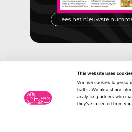
Lees het nieuwste numm
This website uses cookie
We use cookies to personal
traffic. We also share info
analytics partners who may
they’ve collected from your
Merkenbureau Abcor
Frambozenweg 109-111
Bezoe
Postbus 2134
Spoor
2301 CC LEIDEN
5038 