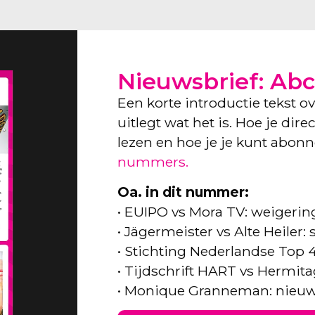
Nieuwsbrief: Abc
Een korte introductie tekst o
uitlegt wat het is. Hoe je dir
lezen en hoe je je kunt abon
nummers.
Oa. in dit nummer:
• EUIPO vs Mora TV: weigeri
• Jägermeister vs Alte Heiler
• Stichting Nederlandse Top 
• Tijdschrift HART vs Hermita
• Monique Granneman: nieuw