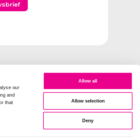
wsbrief
Allow all
alyse our
ing and
Allow selection
r that
Deny
elux