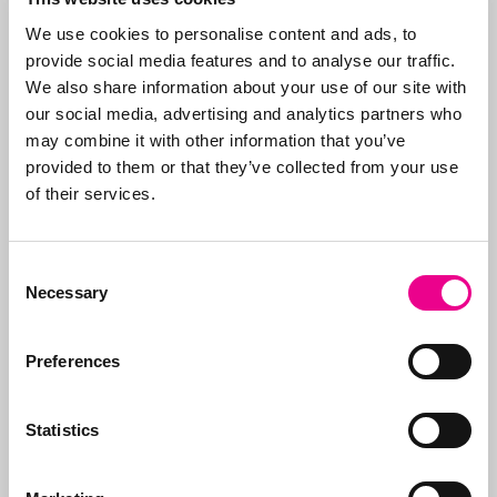
worden overgedragen.
Voor het MKB een belangrijke
We use cookies to personalise content and ads, to
provide social media features and to analyse our traffic.
uitspraak. Met een merk kan een
We also share information about your use of our site with
bedrijf vaak optreden tegen derden
our social media, advertising and analytics partners who
als zij dezelfde naam gebruiken. Er
may combine it with other information that you’ve
zijn echter wel grenzen. Niet alles is te
provided to them or that they’ve collected from your use
verbieden en op te eisen. Check en
of their services.
registreer daarom altijd tijdig de
belangrijkste domeinnamen en social
Consent
media accounts.
Necessary
Selection
4 september 2015
Domeinnamen
,
Domeinnamen
,
Goodwill
Preferences
bedrijfs/IE-check
,
Internet online branding
social media
Statistics
VORIGE
VOLGENDE
Black Bastard BBQ (HDC kranten – Plus werken bijlage)
Coca Cola Twitter #merkregistraties