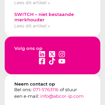
Lees dit artikel »
SWITCH – niet bestaande
merkhouder
Lees dit artikel »
Volg ons op
Neem contact op
Bel ons:
071-5763116
of stuur
een e-mail:
info@abcor-ip.com