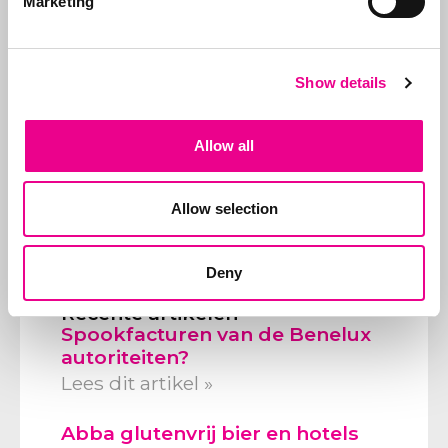
Marketing
Snel naar
Merkregistratie
Show details
Speel de IP Kennisquiz
Allow all
Abcor ABC-tje
Vacatures
Allow selection
Over Abcor
Deny
Recente artikelen
Spookfacturen van de Benelux
autoriteiten?
Lees dit artikel »
Abba glutenvrij bier en hotels