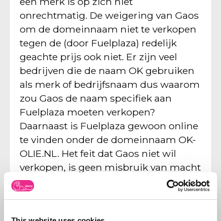
een merk is op zich niet
onrechtmatig. De weigering van Gaos
om de domeinnaam niet te verkopen
tegen de (door Fuelplaza) redelijk
geachte prijs ook niet. Er zijn veel
bedrijven die de naam OK gebruiken
als merk of bedrijfsnaam dus waarom
zou Gaos de naam specifiek aan
Fuelplaza moeten verkopen?
Daarnaast is Fuelplaza gewoon online
te vinden onder de domeinnaam OK-
OLIE.NL. Het feit dat Gaos niet wil
verkopen, is geen misbruik van macht
en er is geen verplichting om er een
actieve website aan te koppelen.
Gevolg: de domeinnaam hoeft niet te
This website uses cookies