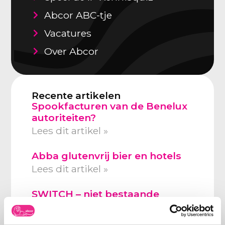
Abcor ABC-tje
Vacatures
Over Abcor
Recente artikelen
Spookfacturen van de Benelux
autoriteiten?
Lees dit artikel »
Abba glutenvrij bier en hotels
Lees dit artikel »
SWITCH – niet bestaande
merkhouder
Lees dit artikel »