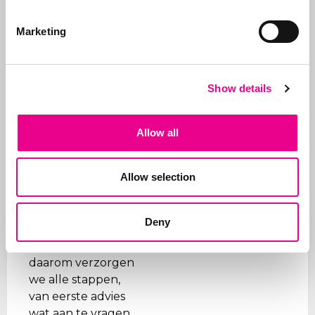
Abcor is
gespecialiseerd in
Marketing
het aanvragen
van
merken- en
modelrechten
. Dit
Show details
doen wij in de
wereldwijd voor
zowel het
MKB
als
Allow all
internationale
bedrijven, maar
Allow selection
vaak start alles
met een eerste
Benelux aanvraag.
Deny
Doel is de klant te
ontzorgen en
daarom verzorgen
we alle stappen,
van eerste advies
wat aan te vragen