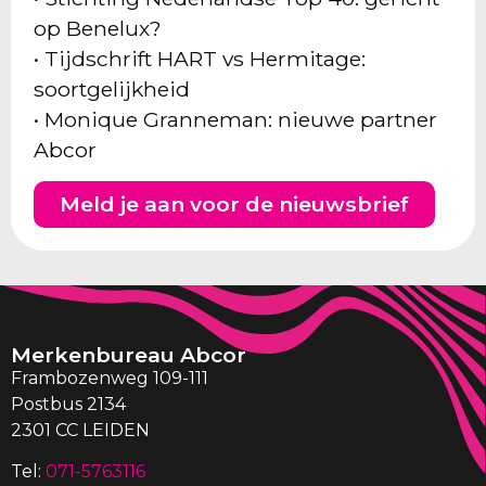
op Benelux?
• Tijdschrift HART vs Hermitage:
soortgelijkheid
• Monique Granneman: nieuwe partner
Abcor
Meld je aan voor de nieuwsbrief
Merkenbureau Abcor
Frambozenweg 109-111
Postbus 2134
2301 CC LEIDEN
Tel:
071-5763116